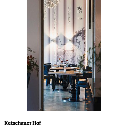
APPS
WINEGUIDES
NEWS
VIDEOS
KLARTEXT
WEINWIRTSCHAFT
BILDSTRECKEN
EXTRAS
WEINSZENE
BÜCHER
ANMELDEN
ABO
PORTRAITS
AUSGABE
VINOPHILES
ARCHIV
AWARDS
ARCHIV
VORTEILSWELT
GEWINNSPIELE
VORTEILSWELT
TRINKREIFETABELLE
ABO
WEINSUCHE
NEWSLETTER
WINE TRADE CLUB
REDAKTION
JOBS
WERBUNG
Ketschauer Hof
PRESSE