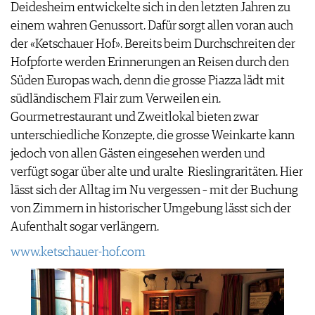
Deidesheim entwickelte sich in den letzten Jahren zu
IMPRESSUM
einem wahren Genussort. Dafür sorgt allen voran auch
AGB & DATENSCHUTZ
der «Ketschauer Hof». Bereits beim Durchschreiten der
FAQ
Hofpforte werden Erinnerungen an Reisen durch den
Süden Europas wach, denn die grosse Piazza lädt mit
südländischem Flair zum Verweilen ein.
Gourmetrestaurant und Zweitlokal bieten zwar
unterschiedliche Konzepte, die grosse Weinkarte kann
jedoch von allen Gästen eingesehen werden und
verfügt sogar über alte und uralte Rieslingraritäten. Hier
lässt sich der Alltag im Nu vergessen – mit der Buchung
von Zimmern in historischer Umgebung lässt sich der
Aufenthalt sogar verlängern.
www.ketschauer-hof.com