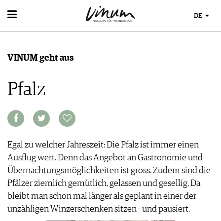
DE
WEIN
WEINSUCHE
WEINWISSEN
VINUM geht aus
GUIDE WEINGÜTER
WEINREGIONEN
WINETRADECLUB
EVENTS
WEINLEXIKON
Pfalz
WINZER
EVENTKALENDER
WEINGESCHICHTE
WEINE DES MONATS
ESSEN & TRINKEN
AWARDS
WEINLAGERUNG
TRINKREIFETABELLE
FOOD PAIRING TIPPS
EVENT-BILDER
INFOGRAFIKEN
UNIQUE WINERIES
FOOD PAIRING TABELLE
TIPPS & TRICKS
CLUB LES DOMAINES
KULINARIK
NEWS
Egal zu welcher Jahreszeit: Die Pfalz ist immer einen
REZEPTE
Ausflug wert. Denn das Angebot an Gastronomie und
HOTSPOTS
Übernachtungsmöglichkeiten ist gross. Zudem sind die
WEINREISEN
Pfälzer ziemlich gemütlich, gelassen und gesellig. Da
MAGAZIN
bleibt man schon mal länger als geplant in einer der
REPORTAGEN
unzähligen Winzerschenken sitzen - und pausiert.
MEDIATHEK
DOSSIER