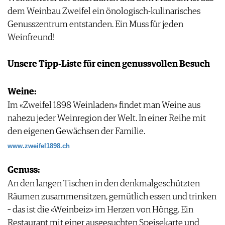
IMPRESSUM
dem Weinbau Zweifel ein önologisch-kulinarisches
AGB & DATENSCHUTZ
Genusszentrum entstanden. Ein Muss für jeden
FAQ
Weinfreund!
Unsere Tipp-Liste für einen genussvollen Besuch
Weine:
Im «Zweifel 1898 Weinladen» findet man Weine aus
nahezu jeder Weinregion der Welt. In einer Reihe mit
den eigenen Gewächsen der Familie.
www.zweifel1898.ch
Genuss:
An den langen Tischen in den denkmalgeschützten
Räumen zusammensitzen, gemütlich essen und trinken
– das ist die «Weinbeiz» im Herzen von Höngg. Ein
Restaurant mit einer ausgesuchten Speisekarte und