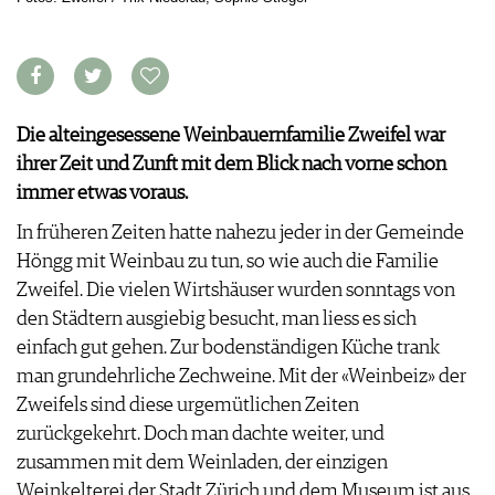
APPS
WINEGUIDES
NEWS
VIDEOS
KLARTEXT
WEINWIRTSCHAFT
BILDSTRECKEN
EXTRAS
WEINSZENE
BÜCHER
ANMELDEN
ABO
PORTRAITS
Die alteingesessene Weinbauernfamilie Zweifel war
AUSGABE
VINOPHILES
ihrer Zeit und Zunft mit dem Blick nach vorne schon
ARCHIV
AWARDS
ARCHIV
immer etwas voraus.
VORTEILSWELT
GEWINNSPIELE
VORTEILSWELT
In früheren Zeiten hatte nahezu jeder in der Gemeinde
TRINKREIFETABELLE
Höngg mit Weinbau zu tun, so wie auch die Familie
ABO
Zweifel. Die vielen Wirtshäuser wurden sonntags von
WEINSUCHE
den Städtern ausgiebig besucht, man liess es sich
NEWSLETTER
einfach gut gehen. Zur bodenständigen Küche trank
WINE TRADE CLUB
man grundehrliche Zechweine. Mit der «Weinbeiz» der
REDAKTION
Zweifels sind diese urgemütlichen Zeiten
JOBS
zurückgekehrt. Doch man dachte weiter, und
WERBUNG
zusammen mit dem Weinladen, der einzigen
PRESSE
Weinkelterei der Stadt Zürich und dem Museum ist aus