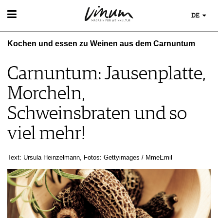
DE
WEIN
Kochen und essen zu Weinen aus dem Carnuntum
WEINSUCHE
WEINWISSEN
GUIDE WEINGÜTER
WEINREGIONEN
Carnuntum: Jausenplatte,
WINETRADECLUB
EVENTS
WEINLEXIKON
WINZER
Morcheln,
EVENTKALENDER
WEINGESCHICHTE
WEINE DES MONATS
ESSEN & TRINKEN
AWARDS
WEINLAGERUNG
TRINKREIFETABELLE
Schweinsbraten und so
FOOD PAIRING TIPPS
EVENT-BILDER
INFOGRAFIKEN
UNIQUE WINERIES
FOOD PAIRING TABELLE
viel mehr!
TIPPS & TRICKS
CLUB LES DOMAINES
KULINARIK
NEWS
REZEPTE
Text: Ursula Heinzelmann, Fotos: Gettyimages / MmeEmil
HOTSPOTS
WEINREISEN
MAGAZIN
REPORTAGEN
MEDIATHEK
DOSSIER