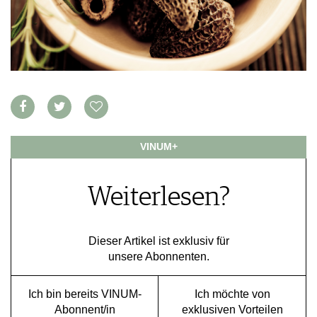
APPS
WINEGUIDES
NEWS
VIDEOS
KLARTEXT
WEINWIRTSCHAFT
BILDSTRECKEN
EXTRAS
WEINSZENE
BÜCHER
ANMELDEN
ABO
PORTRAITS
AUSGABE
VINOPHILES
ARCHIV
AWARDS
ARCHIV
VORTEILSWELT
GEWINNSPIELE
VINUM+
VORTEILSWELT
TRINKREIFETABELLE
ABO
Weiterlesen?
WEINSUCHE
NEWSLETTER
WINE TRADE CLUB
Dieser Artikel ist exklusiv für
unsere Abonnenten.
REDAKTION
JOBS
Ich bin bereits VINUM-
Ich möchte von
WERBUNG
Abonnent/in
exklusiven Vorteilen
PRESSE