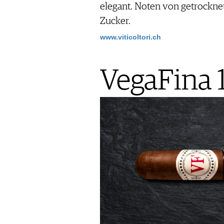
elegant. Noten von getrockn
Zucker.
www.viticoltori.ch
VegaFina 