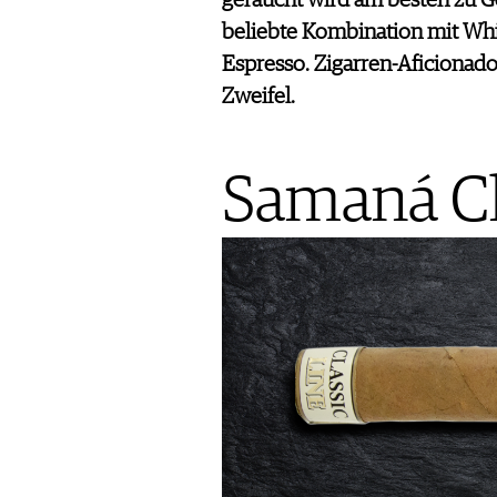
geraucht wird am besten zu Ge
JOBS
beliebte Kombination mit Wh
WERBUNG
Espresso. Zigarren-Aficionad
PRESSE
Zweifel.
IMPRESSUM
AGB & DATENSCHUTZ
FAQ
Samaná Cl
SCHWEIZ
|
DEUTSCHLAND
|
SUISSE ROMANDE