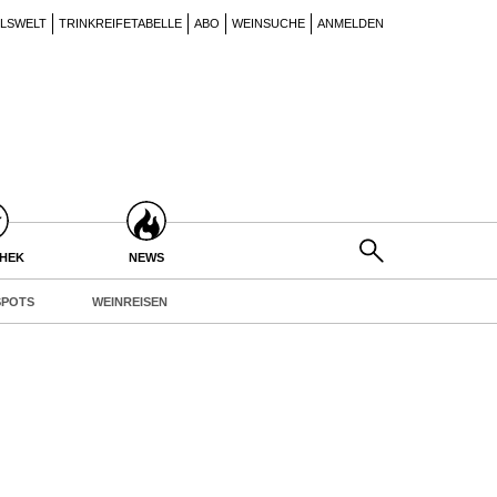
ILSWELT
TRINKREIFETABELLE
ABO
WEINSUCHE
ANMELDEN
THEK
NEWS
POTS
WEINREISEN