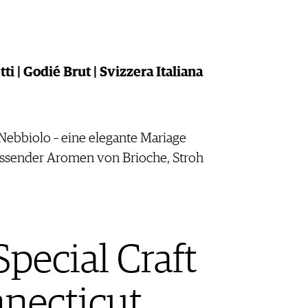
ti | Godié Brut | Svizzera Italiana
ebbiolo – eine elegante Mariage
assender Aromen von Brioche, Stroh
pecial Craft
nnecticut