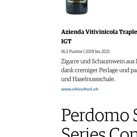
Azienda Vitivinicola Traplet
IGT
16,5 Punkte I 2019 bis 2021
Zigarre und Schaumwein aus N
dank cremiger Perlage und p
und Haselnussschale.
www.viticoltori.ch
Perdomo S
Series Co