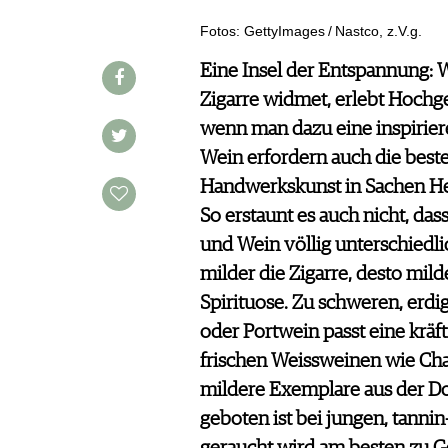
REPORTAGEN
MEDIATHEK
Fotos: GettyImages / Nastco, z.V.g.
DOSSIER
APPS
WINEGUIDES
NEWS
Eine Insel der Entspannung: W
VIDEOS
KLARTEXT
WEINWIRTSCHAFT
Zigarre widmet, erlebt Hochg
BILDSTRECKEN
EXTRAS
WEINSZENE
BÜCHER
wenn man dazu eine inspirier
ANMELDEN
ABO
PORTRAITS
Wein erfordern auch die beste
AUSGABE
VINOPHILES
ARCHIV
Handwerkskunst in Sachen He
AWARDS
ARCHIV
VORTEILSWELT
So erstaunt es auch nicht, das
GEWINNSPIELE
und Wein völlig unterschiedlich
VORTEILSWELT
milder die Zigarre, desto mild
TRINKREIFETABELLE
Spirituose. Zu schweren, erd
ABO
oder Portwein passt eine kräft
WEINSUCHE
frischen Weissweinen wie Cha
NEWSLETTER
mildere Exemplare aus der Do
WINE TRADE CLUB
geboten ist bei jungen, tanni
REDAKTION