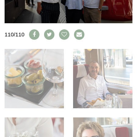
WEINSZENE
BÜCHER
ANMELDEN
ABO
PORTRAITS
AUSGABE
VINOPHILES
ARCHIV
AWARDS
ARCHIV
VORTEILSWELT
GEWINNSPIELE
110/110
VORTEILSWELT
TRINKREIFETABELLE
ABO
WEINSUCHE
NEWSLETTER
WINE TRADE CLUB
REDAKTION
JOBS
WERBUNG
PRESSE
IMPRESSUM
AGB & DATENSCHUTZ
FAQ