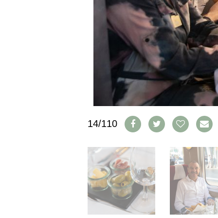
IMPRESSUM
AGB & DATENSCHUTZ
FAQ
SCHWEIZ
|
DEUTSCHLAND
|
SUISSE ROMANDE
14/110