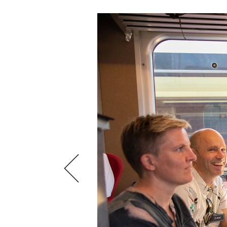
VIDEOS
KLARTEXT
WEINREISEN
WEINWIRTSCHAFT
BILDSTRECKEN
EXTRAS
WEINSZENE
BÜCHER
ANMELDEN
ABO
PORTRAITS
AUSGABE
VINOPHILES
ARCHIV
AWARDS
ARCHIV
VORTEILSWELT
GEWINNSPIELE
VORTEILSWELT
TRINKREIFETABELLE
ABO
WEINSUCHE
NEWSLETTER
WINE TRADE CLUB
REDAKTION
JOBS
WERBUNG
PRESSE