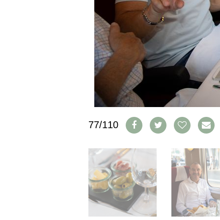
IMPRESSUM
AGB & DATENSCHUTZ
FAQ
SCHWEIZ
|
DEUTSCHLAND
|
SUISSE ROMANDE
77/110