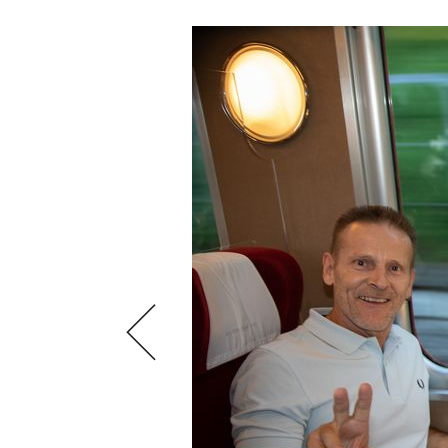
VIDEOS
KLARTEXT
WEINREISEN
WEINWIRTSCHAFT
BILDSTRECKEN
EXTRAS
WEINSZENE
BÜCHER
ANMELDEN
ABO
PORTRAITS
AUSGABE
VINOPHILES
ARCHIV
AWARDS
ARCHIV
VORTEILSWELT
GEWINNSPIELE
VORTEILSWELT
TRINKREIFETABELLE
ABO
WEINSUCHE
NEWSLETTER
WINE TRADE CLUB
REDAKTION
JOBS
WERBUNG
PRESSE