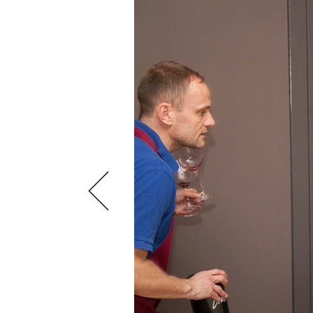
VIDEOS
KLARTEXT
WEINREISEN
WEINWIRTSCHAFT
BILDSTRECKEN
EXTRAS
WEINSZENE
BÜCHER
ANMELDEN
ABO
PORTRAITS
AUSGABE
VINOPHILES
ARCHIV
AWARDS
ARCHIV
VORTEILSWELT
GEWINNSPIELE
VORTEILSWELT
TRINKREIFETABELLE
ABO
WEINSUCHE
NEWSLETTER
WINE TRADE CLUB
REDAKTION
JOBS
WERBUNG
PRESSE