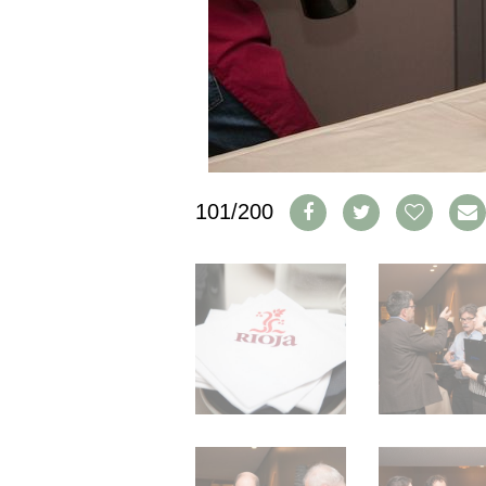
IMPRESSUM
AGB & DATENSCHUTZ
FAQ
SCHWEIZ
|
DEUTSCHLAND
|
101/200
SUISSE ROMANDE