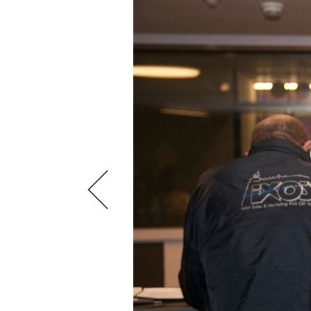
VIDEOS
KLARTEXT
WEINREISEN
WEINWIRTSCHAFT
BILDSTRECKEN
EXTRAS
WEINSZENE
BÜCHER
ANMELDEN
ABO
PORTRAITS
AUSGABE
VINOPHILES
ARCHIV
AWARDS
ARCHIV
VORTEILSWELT
GEWINNSPIELE
VORTEILSWELT
TRINKREIFETABELLE
ABO
WEINSUCHE
NEWSLETTER
WINE TRADE CLUB
REDAKTION
JOBS
WERBUNG
PRESSE