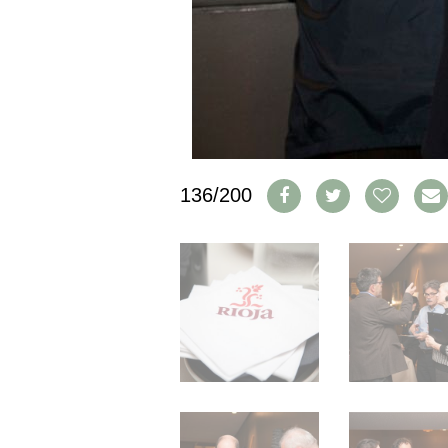
IMPRESSUM
AGB & DATENSCHUTZ
FAQ
SCHWEIZ
|
DEUTSCHLAND
|
136/200
SUISSE ROMANDE