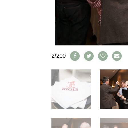
IMPRESSUM
AGB & DATENSCHUTZ
FAQ
SCHWEIZ
|
DEUTSCHLAND
|
2/200
SUISSE ROMANDE