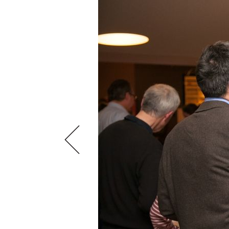
VIDEOS
KLARTEXT
WEINREISEN
WEINWIRTSCHAFT
BILDSTRECKEN
EXTRAS
WEINSZENE
BÜCHER
ANMELDEN
ABO
PORTRAITS
AUSGABE
VINOPHILES
ARCHIV
AWARDS
ARCHIV
VORTEILSWELT
GEWINNSPIELE
VORTEILSWELT
TRINKREIFETABELLE
ABO
WEINSUCHE
NEWSLETTER
WINE TRADE CLUB
REDAKTION
JOBS
WERBUNG
PRESSE