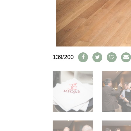
IMPRESSUM
AGB & DATENSCHUTZ
FAQ
SCHWEIZ
|
DEUTSCHLAND
|
139/200
SUISSE ROMANDE