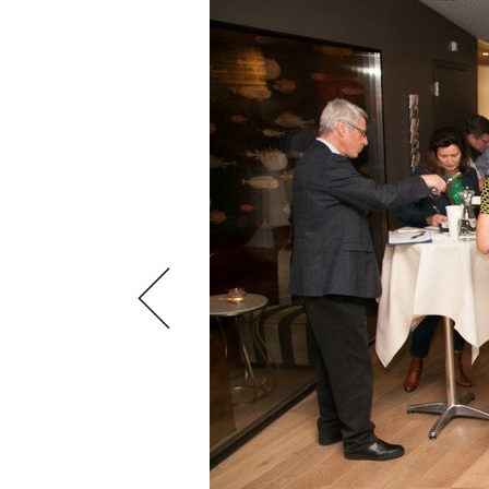
VIDEOS
KLARTEXT
WEINREISEN
WEINWIRTSCHAFT
BILDSTRECKEN
EXTRAS
WEINSZENE
BÜCHER
ANMELDEN
ABO
PORTRAITS
AUSGABE
VINOPHILES
ARCHIV
AWARDS
ARCHIV
VORTEILSWELT
GEWINNSPIELE
VORTEILSWELT
TRINKREIFETABELLE
ABO
WEINSUCHE
NEWSLETTER
WINE TRADE CLUB
REDAKTION
JOBS
WERBUNG
PRESSE