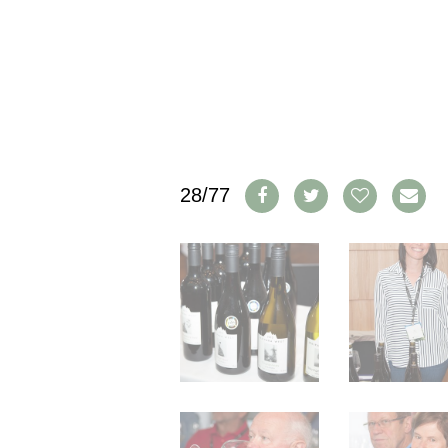
IMPRESSUM
AGB & DATENSCHUTZ
FAQ
SCHWEIZ
|
DEUTSCHLAND
|
28/77
SUISSE ROMANDE