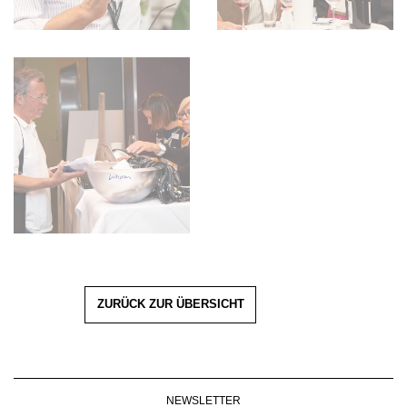
ZURÜCK ZUR ÜBERSICHT
NEWSLETTER