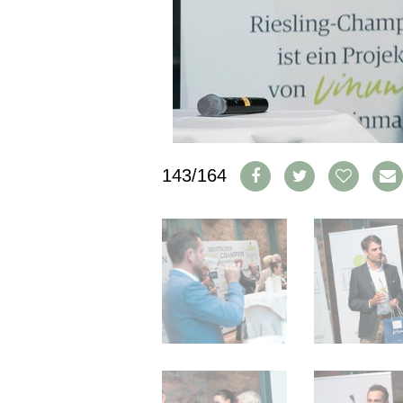
IMPRESSUM
AGB & DATENSCHUTZ
FAQ
SCHWEIZ
|
DEUTSCHLAND
|
143/164
SUISSE ROMANDE