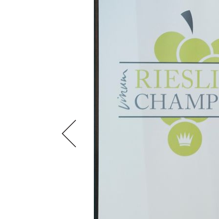
VIDEOS
KLARTEXT
WEINREISEN
WEINWIRTSCHAFT
BILDSTRECKEN
EXTRAS
WEINSZENE
BÜCHER
ANMELDEN
ABO
PORTRAITS
AUSGABE
VINOPHILES
ARCHIV
AWARDS
ARCHIV
VORTEILSWELT
GEWINNSPIELE
VORTEILSWELT
TRINKREIFETABELLE
ABO
WEINSUCHE
NEWSLETTER
WINE TRADE CLUB
REDAKTION
JOBS
WERBUNG
PRESSE