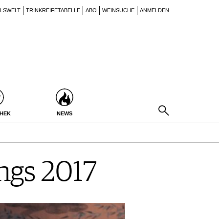
ILSWELT
TRINKREIFETABELLE
ABO
WEINSUCHE
ANMELDEN
THEK
NEWS
ings 2017