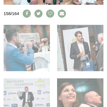
WEINSZENE
BÜCHER
ANMELDEN
ABO
PORTRAITS
AUSGABE
158/164
VINOPHILES
ARCHIV
AWARDS
ARCHIV
VORTEILSWELT
GEWINNSPIELE
VORTEILSWELT
TRINKREIFETABELLE
ABO
WEINSUCHE
NEWSLETTER
WINE TRADE CLUB
REDAKTION
JOBS
WERBUNG
PRESSE
IMPRESSUM
AGB & DATENSCHUTZ
FAQ