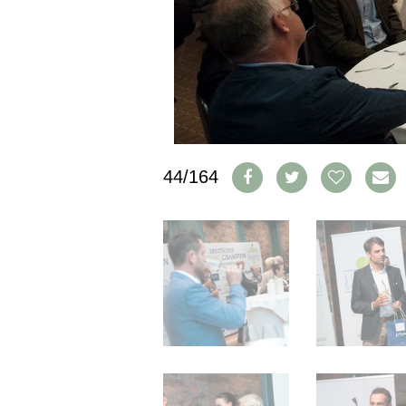
IMPRESSUM
AGB & DATENSCHUTZ
FAQ
SCHWEIZ
|
DEUTSCHLAND
|
44/164
SUISSE ROMANDE