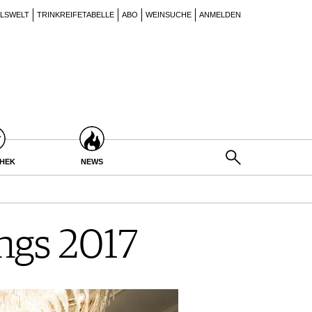
ILSWELT
TRINKREIFETABELLE
ABO
WEINSUCHE
ANMELDEN
THEK
NEWS
ings 2017