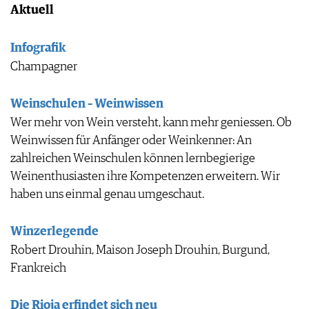
Aktuell
JOBS
WERBUNG
PRESSE
Infografik
IMPRESSUM
Champagner
AGB & DATENSCHUTZ
FAQ
Weinschulen – Weinwissen
Wer mehr von Wein versteht, kann mehr geniessen. Ob
Weinwissen für Anfänger oder Weinkenner: An
zahlreichen Weinschulen können lernbegierige
Weinenthusiasten ihre Kompetenzen erweitern. Wir
haben uns einmal genau umgeschaut.
Winzerlegende
Robert Drouhin, Maison Joseph Drouhin, Burgund,
Frankreich
Die Rioja erfindet sich neu