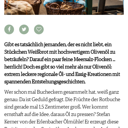
VORTEILSWELT
MEDIATHEK
APPS
NEWS
VIDEOS
WEINWIRTSCHAFT
BILDSTRECKEN
Gibt es tatsächlich jemanden, der es nicht liebt, ein
WEINSZENE
BÜCHER
ANMELDEN
Stückchen Weißbrot mit hochwertigem Olivenöl zu
PORTRAITS
beträufeln? Darauf ein paar feine Meersalz-Flocken ...
VINOPHILES
AWARDS
herrlich! Doch es gibt so viel mehr als nur Olivenöl:
ARCHIV
GEWINNSPIELE
extrem leckere regionale Öl- und Essig-Kreationen mit
VORTEILSWELT
spannenden Entstehungsgeschichten.
TRINKREIFETABELLE
Wer schon mal Bucheckern gesammelt hat, weiß ganz
ABO
genau: Da ist Geduld gefragt. Die Früchte der Rotbuche
WEINSUCHE
sind gerade mal 1,5 Zentimeter groß. Wer kommt
NEWSLETTER
ernsthaft auf die Idee, daraus Öl zu pressen? Stefan
WINE TRADE CLUB
Kerner von der Erlenbacher Ölmühle! Er erzeugt diese
REDAKTION