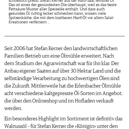
schließlich presst Stefan Kerner aus der Hanf-Saat feinstes Öl.
Das ist eines der gesündesten Öle überhaupt, weil es das beste
Fettsäure-Muster aller Speiseöle enthält. Und dass auch
gesundes Öl richtig lecker schmecken kann, wissen viele
Spitzenköche, die mit dem kostbaren Hanf-Öl vor allem Salat-
Kreationen verfeinern ...
Seit 2006 hat Stefan Kerner den landwirtschaftlichen
Familien-Betrieb um eine Ölmühle erweitert. Nach
dem Studium der Agrarwirtschaft war für ihn klar: Der
Anbau eigener Saaten auf über 30 Hektar Land und die
selbständige Verarbeitung zu hochwertigen Ölen sind
die Zukunft. Mittlerweile hat die Erlenbacher Ölmühle
acht verschiedene kaltgepresste Öl-Sorten im Angebot,
die über den Onlineshop und im Hofladen verkauft
werden.
Ein besonderes Highlight im Sortiment ist definitiv das
Walnussöl – für Stefan Kerner die «Königin» unter den