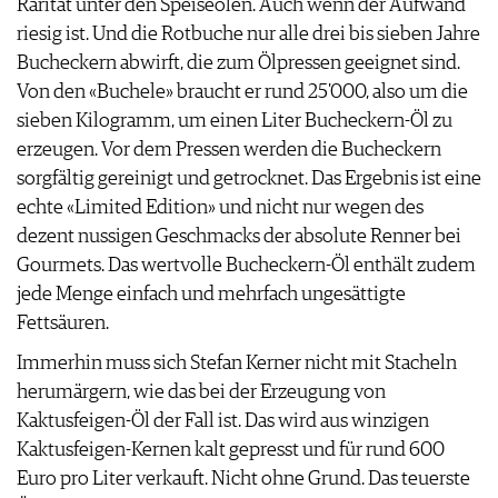
Rarität unter den Speiseölen. Auch wenn der Aufwand
JOBS
riesig ist. Und die Rotbuche nur alle drei bis sieben Jahre
WERBUNG
Bucheckern abwirft, die zum Ölpressen geeignet sind.
PRESSE
Von den «Buchele» braucht er rund 25'000, also um die
IMPRESSUM
sieben Kilogramm, um einen Liter Bucheckern-Öl zu
AGB & DATENSCHUTZ
erzeugen. Vor dem Pressen werden die Bucheckern
FAQ
sorgfältig gereinigt und getrocknet. Das Ergebnis ist eine
echte «Limited Edition» und nicht nur wegen des
dezent nussigen Geschmacks der absolute Renner bei
Gourmets. Das wertvolle Bucheckern-Öl enthält zudem
jede Menge einfach und mehrfach ungesättigte
Fettsäuren.
Immerhin muss sich Stefan Kerner nicht mit Stacheln
herumärgern, wie das bei der Erzeugung von
Kaktusfeigen-Öl der Fall ist. Das wird aus winzigen
Kaktusfeigen-Kernen kalt gepresst und für rund 600
Euro pro Liter verkauft. Nicht ohne Grund. Das teuerste