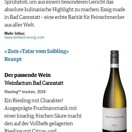
Sprühstoß, um aus einem besonderen Gericht das
absolute kulinarische Highlight zu machen. Essig made
in Bad Cannstatt – eine echte Rarität für Feinschmecker
aus aller Welt.
Mehr Infos:
www.einfach-essig.com
» Zum «Tatar vom Saibling»
Rezept
Der passende Wein
Weinfactum Bad Cannstatt
Riesling** trocken, 2019
Ein Riesling mit Charakter!
Ausgeprägte Fruchtaromatik mit
einer knackig, frischen Säure macht
den auf der Vollhefe gelagerten
Riesling mit Citrus- und