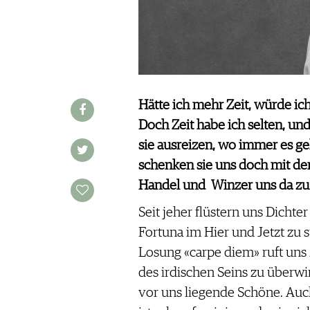
WINE TRADE CLUB
REDAKTION
JOBS
WERBUNG
PRESSE
Hätte ich mehr Zeit, würde ic
IMPRESSUM
Doch Zeit habe ich selten, und
AGB & DATENSCHUTZ
sie ausreizen, wo immer es g
FAQ
schenken sie uns doch mit der
Handel und Winzer uns da zu
SCHWEIZ
|
Seit jeher flüstern uns Dichte
DEUTSCHLAND
|
Fortuna im Hier und Jetzt zu 
SUISSE ROMANDE
Losung «carpe diem» ruft uns 
des irdischen Seins zu überw
vor uns liegende Schöne. Auch