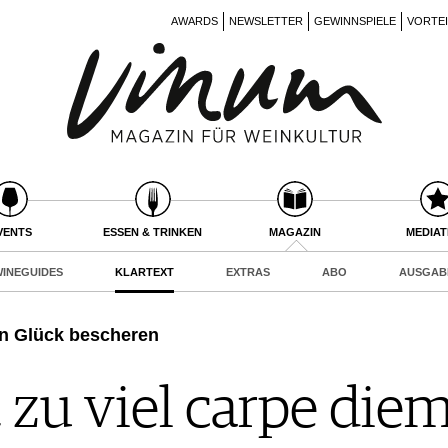
AWARDS
NEWSLETTER
GEWINNSPIELE
VORTE
VENTS
ESSEN & TRINKEN
MAGAZIN
MEDIA
INEGUIDES
KLARTEXT
EXTRAS
ABO
AUSGAB
n Glück bescheren
t zu viel carpe die