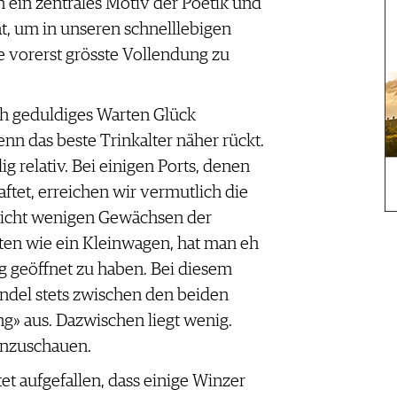
ch ein zentrales Motiv der Poetik und
at, um in unseren schnelllebigen
e vorerst grösste Vollendung zu
ch geduldiges Warten Glück
nn das beste Trinkalter näher rückt.
lig relativ. Bei einigen Ports, denen
aftet, erreichen wir vermutlich die
 nicht wenigen Gewächsen der
sten wie ein Kleinwagen, hat man eh
ng geöffnet zu haben. Bei diesem
ndel stets zwischen den beiden
ng» aus. Dazwischen liegt wenig.
inzuschauen.
et aufgefallen, dass einige Winzer