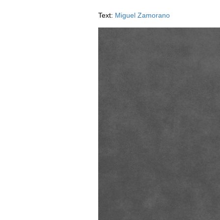
AUSGABE
Text:
Miguel Zamorano
ARCHIV
VORTEILSWELT
MEDIATHEK
APPS
NEWS
VIDEOS
WEINWIRTSCHAFT
BILDSTRECKEN
WEINSZENE
BÜCHER
ANMELDEN
PORTRAITS
VINOPHILES
AWARDS
ARCHIV
GEWINNSPIELE
VORTEILSWELT
TRINKREIFETABELLE
ABO
WEINSUCHE
NEWSLETTER