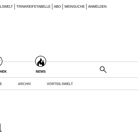
ILSWELT
TRINKREIFETABELLE
ABO
WEINSUCHE
ANMELDEN
THEK
NEWS
E
ARCHIV
VORTEILSWELT
m