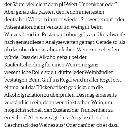
der Säure, vielleicht dem pH-Wert. Undenkbar, oder?
JOBS
Aber genau das passiert den renommiertesten
WERBUNG
deutschen Winzern immer wieder. Sie werden auf jeder
PRESSE
Präsentation, beim Verkauf im Weingut, beim
IMPRESSUM
Winzerabend im Restaurant ohne grössere Umschweife
AGB & DATENSCHUTZ
nach genau diesen Analysewerten gefragt. Gerade so, als
FAQ
ob das über den Geschmack ihrer Weine entscheiden
würde. Dass der Alkoholgehalt bei der
Kaufentscheidung für einen Wein eine ganz
wesentliche Rolle spielt, dürfte jeder Weinhändler
bestätigen. Beim Griff ins Regal wird in aller Regel erst
einmal auf das Rückenetikett geblickt, um die
Alkoholgradation zu überprüfen. Das mag einerseits
verständlich sein, denn wer trinkt schon Wein, um
möglichst schnell den Zustand der Trunkenheit zu
erreichen? Aber was sagt diese Angabe über den
Geschmack des Weines aus? Oder darüber, ob er dazu