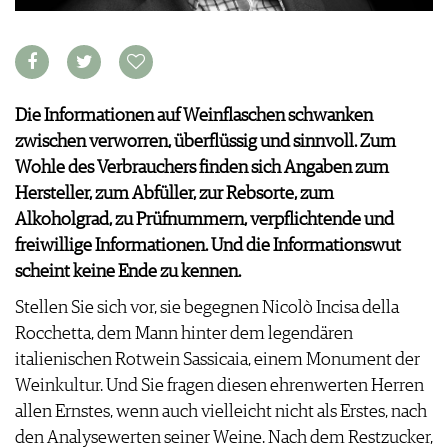
VORTEILSWELT
MEDIATHEK
APPS
NEWS
Die Informationen auf Weinflaschen schwanken
VIDEOS
WEINWIRTSCHAFT
zwischen verworren, überflüssig und sinnvoll. Zum
BILDSTRECKEN
WEINSZENE
Wohle des Verbrauchers finden sich Angaben zum
BÜCHER
ANMELDEN
PORTRAITS
Hersteller, zum Abfüller, zur Rebsorte, zum
VINOPHILES
Alkoholgrad, zu Prüfnummern, verpflichtende und
AWARDS
ARCHIV
freiwillige Informationen. Und die Informationswut
GEWINNSPIELE
scheint keine Ende zu kennen.
VORTEILSWELT
Stellen Sie sich vor, sie begegnen Nicolò Incisa della
TRINKREIFETABELLE
Rocchetta, dem Mann hinter dem legendären
ABO
italienischen Rotwein Sassicaia, einem Monument der
WEINSUCHE
Weinkultur. Und Sie fragen diesen ehrenwerten Herren
NEWSLETTER
allen Ernstes, wenn auch vielleicht nicht als Erstes, nach
WINE TRADE CLUB
den Analysewerten seiner Weine. Nach dem Restzucker,
REDAKTION