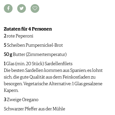
VORTEILSWELT
MEDIATHEK
APPS
NEWS
Zutaten für 4 Personen
VIDEOS
WEINWIRTSCHAFT
2
rote Peperoni
BILDSTRECKEN
WEINSZENE
BÜCHER
ANMELDEN
5
Scheiben Pumpernickel-Brot
PORTRAITS
VINOPHILES
50 g
Butter (Zimmertemperatur)
AWARDS
ARCHIV
1
Glas (min. 20 Stück) Sardellenfilets
GEWINNSPIELE
Die besten Sardellen kommen aus Spanien; es lohnt
VORTEILSWELT
sich, die gute Qualität aus dem Feinkostladen zu
TRINKREIFETABELLE
besorgen. Vegetarische Alternative: 1 Glas gesalzene
ABO
Kapern.
WEINSUCHE
NEWSLETTER
3
Zweige Oregano
WINE TRADE CLUB
Schwarzer Pfeffer aus der Mühle
REDAKTION