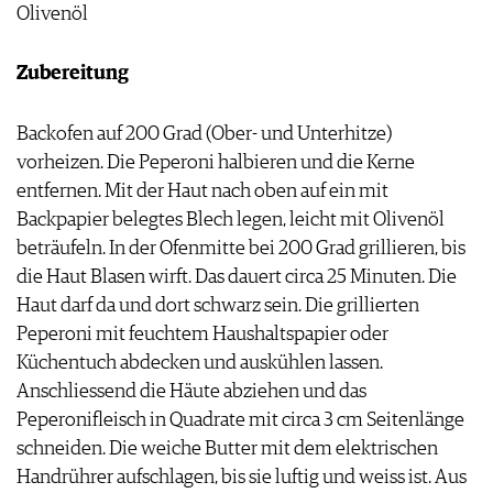
Olivenöl
JOBS
WERBUNG
Zubereitung
PRESSE
IMPRESSUM
AGB & DATENSCHUTZ
Backofen auf 200 Grad (Ober- und Unterhitze)
FAQ
vorheizen. Die Peperoni halbieren und die Kerne
entfernen. Mit der Haut nach oben auf ein mit
Backpapier belegtes Blech legen, leicht mit Olivenöl
beträufeln. In der Ofenmitte bei 200 Grad grillieren, bis
die Haut Blasen wirft. Das dauert circa 25 Minuten. Die
Haut darf da und dort schwarz sein. Die grillierten
Peperoni mit feuchtem Haushaltspapier oder
Küchentuch abdecken und auskühlen lassen.
Anschliessend die Häute abziehen und das
Peperonifleisch in Quadrate mit circa 3 cm Seitenlänge
schneiden. Die weiche Butter mit dem elektrischen
Handrührer aufschlagen, bis sie luftig und weiss ist. Aus