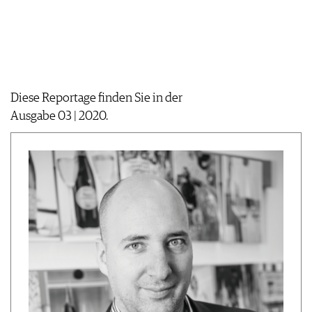
JOBS
WERBUNG
PRESSE
IMPRESSUM
AGB & DATENSCHUTZ
Diese Reportage finden Sie in der
FAQ
Ausgabe 03 | 2020.