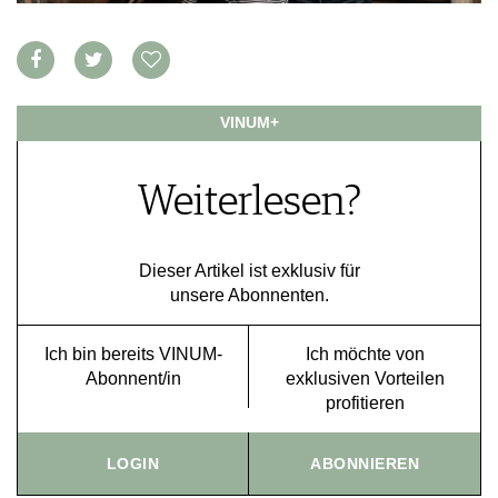
VORTEILSWELT
MEDIATHEK
APPS
NEWS
VINUM+
VIDEOS
WEINWIRTSCHAFT
BILDSTRECKEN
WEINSZENE
BÜCHER
Weiterlesen?
ANMELDEN
PORTRAITS
VINOPHILES
AWARDS
ARCHIV
Dieser Artikel ist exklusiv für
GEWINNSPIELE
unsere Abonnenten.
VORTEILSWELT
TRINKREIFETABELLE
Ich bin bereits VINUM-
Ich möchte von
ABO
Abonnent/in
exklusiven Vorteilen
WEINSUCHE
profitieren
NEWSLETTER
WINE TRADE CLUB
LOGIN
ABONNIEREN
REDAKTION