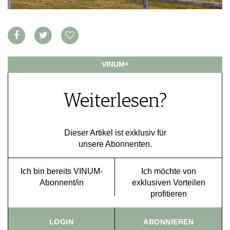
VORTEILSWELT
MEDIATHEK
APPS
NEWS
VIDEOS
VINUM+
WEINWIRTSCHAFT
BILDSTRECKEN
WEINSZENE
BÜCHER
ANMELDEN
Weiterlesen?
PORTRAITS
VINOPHILES
AWARDS
ARCHIV
GEWINNSPIELE
Dieser Artikel ist exklusiv für
unsere Abonnenten.
VORTEILSWELT
TRINKREIFETABELLE
Ich bin bereits VINUM-
Ich möchte von
ABO
Abonnent/in
exklusiven Vorteilen
WEINSUCHE
profitieren
NEWSLETTER
WINE TRADE CLUB
LOGIN
ABONNIEREN
REDAKTION