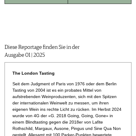
JOBS
WERBUNG
PRESSE
IMPRESSUM
AGB & DATENSCHUTZ
FAQ
Diese Reportage finden Sie in der
Ausgabe 01 | 2025
The London Tasting
Seit dem Judgment of Paris von 1976 oder dem Berlin
Tasting von 2004 ist es ein probates Mittel von
aufstrebenden Weinproduzenten, sich mit den Spitzen
der internationalen Weinwelt zu messen, um ihren
eigenen Wein ins rechte Licht zu rücken. Im Herbst 2024
wurde von 4G der «G. 2018 Going, Going, Gone» in
einem Blindtasting gegen die 2018er von Lafite
Rothschild, Margaux, Ausone, Pingus und Sine Qua Non
gestellt. Allesamt mit 100 Parker-Punkten bewertete