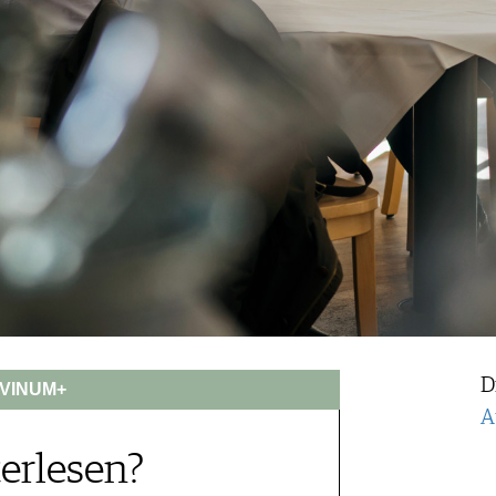
D
VINUM+
A
erlesen?