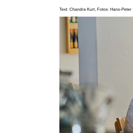
AUSGABE
Text: Chandra Kurt, Fotos: Hans-Peter S
ARCHIV
VORTEILSWELT
MEDIATHEK
APPS
NEWS
VIDEOS
WEINWIRTSCHAFT
BILDSTRECKEN
WEINSZENE
BÜCHER
ANMELDEN
PORTRAITS
VINOPHILES
AWARDS
ARCHIV
GEWINNSPIELE
VORTEILSWELT
TRINKREIFETABELLE
ABO
WEINSUCHE
NEWSLETTER