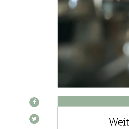
WINE TRADE CLUB
REDAKTION
JOBS
WERBUNG
PRESSE
IMPRESSUM
AGB & DATENSCHUTZ
FAQ
SCHWEIZ
|
DEUTSCHLAND
|
SUISSE ROMANDE
Weit