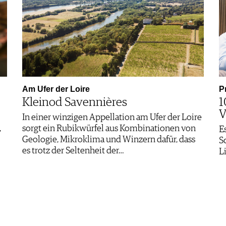
Am Ufer der Loire
P
Kleinod Savennières
1
In einer winzigen Appellation am Ufer der Loire
,
sorgt ein Rubikwürfel aus Kombinationen von
E
Geologie, Mikroklima und Winzern dafür, dass
S
es trotz der Seltenheit der…
L