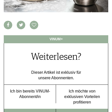
VORTEILSWELT
MEDIATHEK
APPS
NEWS
VIDEOS
WEINWIRTSCHAFT
BILDSTRECKEN
VINUM+
WEINSZENE
BÜCHER
ANMELDEN
PORTRAITS
VINOPHILES
Weiterlesen?
AWARDS
ARCHIV
GEWINNSPIELE
VORTEILSWELT
Dieser Artikel ist exklusiv für
TRINKREIFETABELLE
unsere Abonnenten.
ABO
WEINSUCHE
Ich bin bereits VINUM-
Ich möchte von
Abonnent/in
exklusiven Vorteilen
NEWSLETTER
profitieren
WINE TRADE CLUB
REDAKTION