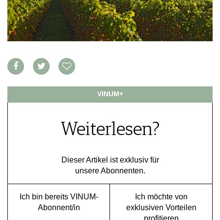
VORTEILSWELT
MEDIATHEK
APPS
NEWS
VIDEOS
WEINWIRTSCHAFT
BILDSTRECKEN
WEINSZENE
BÜCHER
ANMELDEN
PORTRAITS
VINUM+
VINOPHILES
AWARDS
ARCHIV
Weiterlesen?
GEWINNSPIELE
VORTEILSWELT
TRINKREIFETABELLE
Dieser Artikel ist exklusiv für
ABO
unsere Abonnenten.
WEINSUCHE
NEWSLETTER
Ich bin bereits VINUM-
Ich möchte von
WINE TRADE CLUB
Abonnent/in
exklusiven Vorteilen
REDAKTION
profitieren