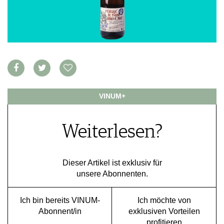
VORTEILSWELT
MEDIATHEK
APPS
NEWS
VIDEOS
WEINWIRTSCHAFT
BILDSTRECKEN
WEINSZENE
BÜCHER
ANMELDEN
PORTRAITS
VINUM+
VINOPHILES
AWARDS
ARCHIV
Weiterlesen?
GEWINNSPIELE
VORTEILSWELT
TRINKREIFETABELLE
Dieser Artikel ist exklusiv für
ABO
unsere Abonnenten.
WEINSUCHE
NEWSLETTER
Ich bin bereits VINUM-
Ich möchte von
WINE TRADE CLUB
Abonnent/in
exklusiven Vorteilen
REDAKTION
profitieren