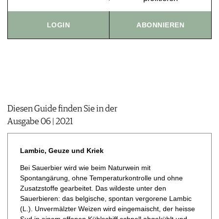
JOBS
WERBUNG
LOGIN
ABONNIEREN
PRESSE
IMPRESSUM
AGB & DATENSCHUTZ
FAQ
Diesen Guide finden Sie in der
Ausgabe 06 | 2021
Lambic, Geuze und Kriek
Bei Sauerbier wird wie beim Naturwein mit
Spontangärung, ohne Temperaturkontrolle und ohne
Zusatzstoffe gearbeitet. Das wildeste unter den
Sauerbieren: das belgische, spontan vergorene Lambic
(L.). Unvermälzter Weizen wird eingemaischt, der heisse
Sud in einem offenen Kühlschiff schnell abgekühlt und