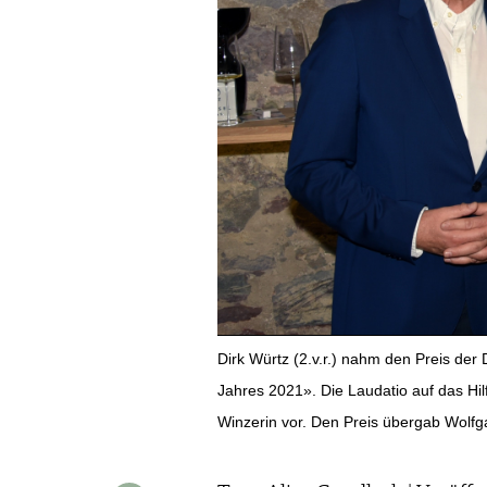
WERBUNG
PRESSE
IMPRESSUM
AGB & DATENSCHUTZ
FAQ
SCHWEIZ
|
DEUTSCHLAND
|
SUISSE ROMANDE
Dirk Würtz (2.v.r.) nahm den Preis der 
Jahres 2021». Die Laudatio auf das Hilf
Winzerin vor. Den Preis übergab Wolfgan