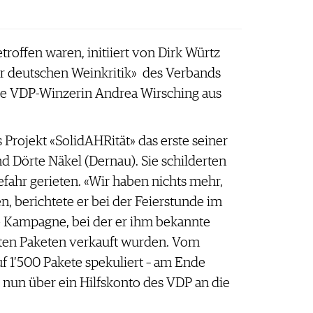
troffen waren, initiiert von Dirk Würtz
er deutschen Weinkritik» des Verbands
die VDP-Winzerin Andrea Wirsching aus
ojekt «SolidAHRität» das erste seiner
 Dörte Näkel (Dernau). Sie schilderten
fahr gerieten. «Wir haben nichts mehr,
n, berichtete er bei der Feierstunde im
e Kampagne, bei der er ihm bekannte
ten Paketen verkauft wurden. Vom
f 1’500 Pakete spekuliert – am Ende
e nun über ein Hilfskonto des VDP an die