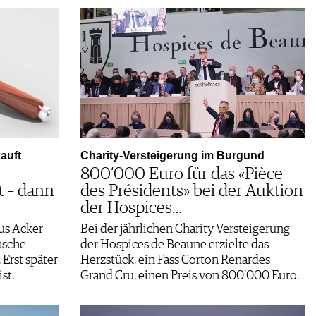
auft
Charity-Versteigerung im Burgund
800‘000 Euro für das «Pièce
t – dann
des Présidents» bei der Auktion
der Hospices…
us Acker
Bei der jährlichen Charity-Versteigerung
asche
der Hospices de Beaune erzielte das
Erst später
Herzstück, ein Fass Corton Renardes
st.
Grand Cru, einen Preis von 800‘000 Euro.