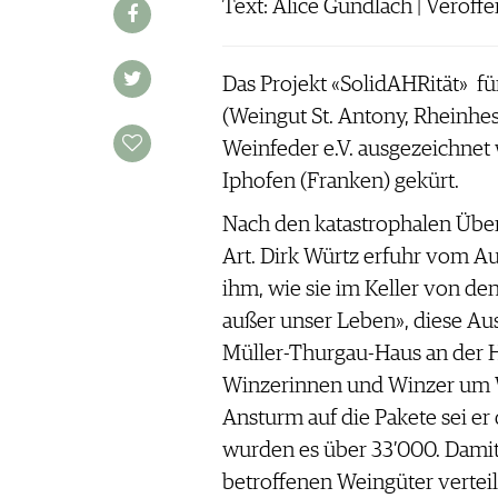
Text: Alice Gundlach | Veröffe
Das Projekt «SolidAHRität» für
(Weingut St. Antony, Rheinhe
Weinfeder e.V. ausgezeichnet
Iphofen (Franken) gekürt.
Nach den katastrophalen Über
Art. Dirk Würtz erfuhr vom A
ihm, wie sie im Keller von de
außer unser Leben», diese Aus
Müller-Thurgau-Haus an der H
Winzerinnen und Winzer um W
Ansturm auf die Pakete sei er
wurden es über 33’000. Damit 
betroffenen Weingüter vertei