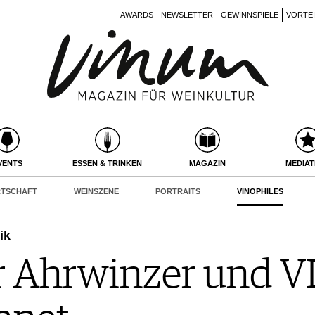
AWARDS
NEWSLETTER
GEWINNSPIELE
VORTE
VENTS
ESSEN & TRINKEN
MAGAZIN
MEDIA
RTSCHAFT
WEINSZENE
PORTRAITS
VINOPHILES
ik
ür Ahrwinzer und 