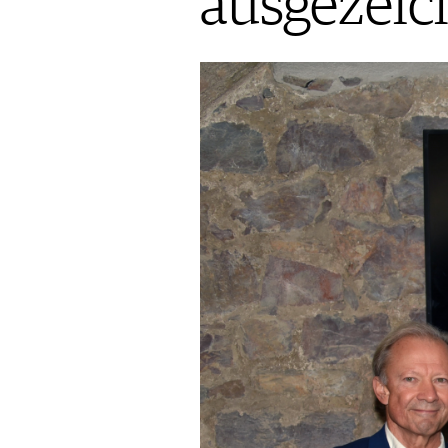
ausgezeic
AUSGABE
VINOPHILES
ARCHIV
ARCHIV
VORTEILSWELT
ANMELDEN
AWARDS
GEWINNSPIELE
VORTEILSWELT
TRINKREIFETABELLE
ABO
WEINSUCHE
NEWSLETTER
WINE TRADE CLUB
REDAKTION
JOBS