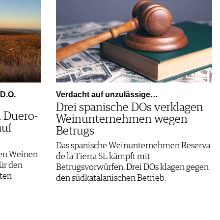
D.O.
Verdacht auf unzulässige…
Drei spanische DOs verklagen
 Duero-
Weinunternehmen wegen
auf
Betrugs
Das spanische Weinunternehmen Reserva
ren Weinen
de la Tierra SL kämpft mit
für den
Betrugsvorwürfen. Drei DOs klagen gegen
sten
den südkatalanischen Betrieb.