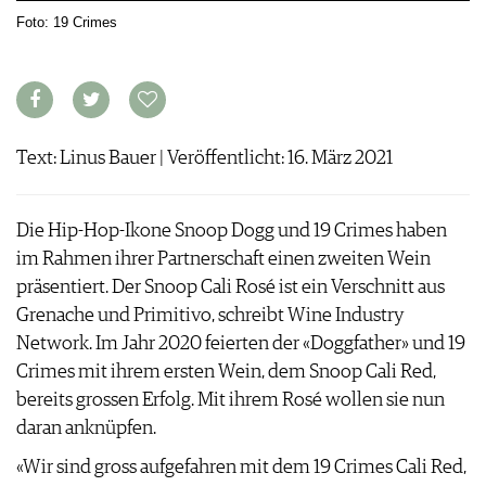
ARCHIV
Foto: 19 Crimes
VORTEILSWELT
ANMELDEN
AWARDS
Text: Linus Bauer | Veröffentlicht: 16. März 2021
GEWINNSPIELE
VORTEILSWELT
TRINKREIFETABELLE
Die Hip-Hop-Ikone Snoop Dogg und 19 Crimes haben
ABO
im Rahmen ihrer Partnerschaft einen zweiten Wein
WEINSUCHE
präsentiert. Der Snoop Cali Rosé ist ein Verschnitt aus
NEWSLETTER
Grenache und Primitivo, schreibt Wine Industry
WINE TRADE CLUB
Network. Im Jahr 2020 feierten der «Doggfather» und 19
REDAKTION
Crimes mit ihrem ersten Wein, dem Snoop Cali Red,
JOBS
bereits grossen Erfolg. Mit ihrem Rosé wollen sie nun
WERBUNG
daran anknüpfen.
PRESSE
«Wir sind gross aufgefahren mit dem 19 Crimes Cali Red,
IMPRESSUM