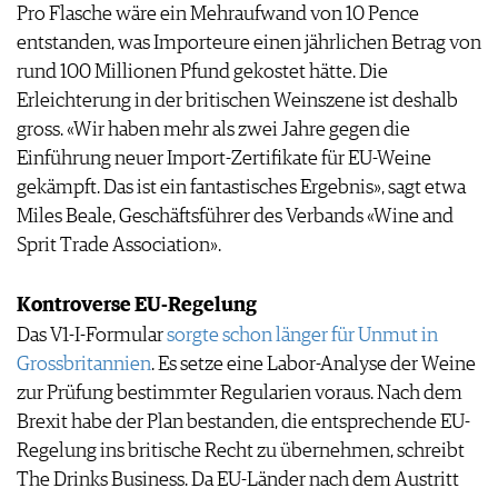
Pro Flasche wäre ein Mehraufwand von 10 Pence
AGB & DATENSCHUTZ
entstanden, was Importeure einen jährlichen Betrag von
FAQ
rund 100 Millionen Pfund gekostet hätte. Die
Erleichterung in der britischen Weinszene ist deshalb
gross. «Wir haben mehr als zwei Jahre gegen die
Einführung neuer Import-Zertifikate für EU-Weine
gekämpft. Das ist ein fantastisches Ergebnis», sagt etwa
Miles Beale, Geschäftsführer des Verbands «Wine and
Sprit Trade Association».
Kontroverse EU-Regelung
Das V1-I-Formular
sorgte schon länger für Unmut in
Grossbritannien
. Es setze eine Labor-Analyse der Weine
zur Prüfung bestimmter Regularien voraus. Nach dem
Brexit habe der Plan bestanden, die entsprechende EU-
Regelung ins britische Recht zu übernehmen, schreibt
The Drinks Business. Da EU-Länder nach dem Austritt