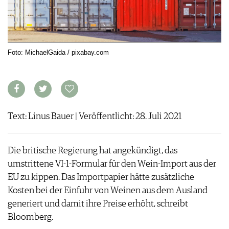
ARCHIV
VORTEILSWELT
ANMELDEN
Foto: MichaelGaida / pixabay.com
AWARDS
GEWINNSPIELE
VORTEILSWELT
TRINKREIFETABELLE
Text: Linus Bauer | Veröffentlicht: 28. Juli 2021
ABO
WEINSUCHE
NEWSLETTER
Die britische Regierung hat angekündigt, das
WINE TRADE CLUB
umstrittene VI-1-Formular für den Wein-Import aus der
REDAKTION
EU zu kippen. Das Importpapier hätte zusätzliche
JOBS
Kosten bei der Einfuhr von Weinen aus dem Ausland
WERBUNG
generiert und damit ihre Preise erhöht, schreibt
PRESSE
Bloomberg.
IMPRESSUM