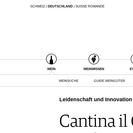
SCHWEIZ
|
DEUTSCHLAND
|
SUISSE ROMANDE
SUCHEN
WEIN
WEINSUCHE
GUIDE WEINGÜTER
WINETRADECLUB
WINZER
WEINE DES MONATS
WEIN
WEINWISSEN
E
TRINKREIFETABELLE
WEINSUCHE
GUIDE WEINGÜTER
UNIQUE WINERIES
CLUB LES DOMAINES
Leidenschaft und Innovation
WEINWISSEN
WEINREGIONEN
Cantina il
EVENTS
WEINLEXIKON
EVENTKALENDER
WEINGESCHICHTE
ESSEN & TRINKEN
AWARDS