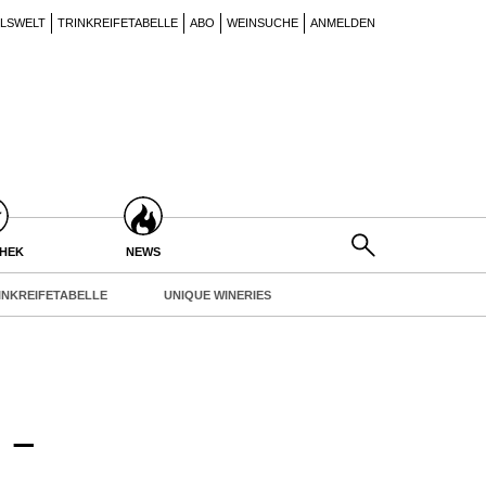
ILSWELT
TRINKREIFETABELLE
ABO
WEINSUCHE
ANMELDEN
THEK
NEWS
INKREIFETABELLE
UNIQUE WINERIES
 –