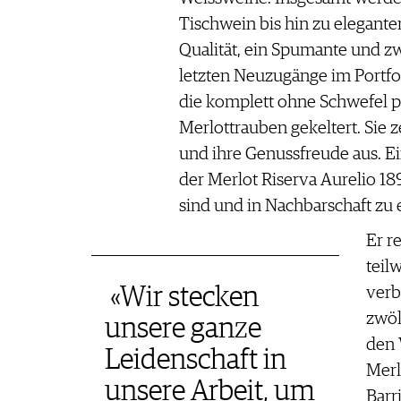
Tischwein bis hin zu elegant
Qualität, ein Spumante und zw
letzten Neuzugänge im Portfol
die komplett ohne Schwefel p
Merlottrauben gekeltert. Sie 
und ihre Genussfreude aus. Ei
der Merlot Riserva Aurelio 18
sind und in Nachbarschaft zu
Er r
teil
«Wir stecken
verb
zwöl
unsere ganze
den 
Leidenschaft in
Merl
unsere Arbeit, um
Barr