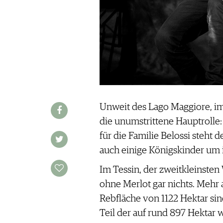
REDAKTION
JOBS
WERBUNG
PRESSE
IMPRESSUM
AGB & DATENSCHUTZ
FAQ
Unweit des Lago Maggiore, im 
die unumstrittene Hauptrolle:
SCHWEIZ
|
für die Familie Belossi steht d
DEUTSCHLAND
|
auch einige Königskinder um
SUISSE ROMANDE
Im Tessin, der zweitkleinste
ohne Merlot gar nichts. Mehr 
Rebfläche von 1122 Hektar sin
Teil der auf rund 897 Hektar