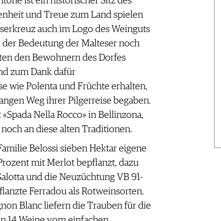
one ist ein historischer Sitz des
enheit und Treue zum Land spielen
teserkreuz auch im Logo des Weinguts
d der Bedeutung der Malteser noch
tten den Bewohnern des Dorfes
und zum Dank dafür
se wie Polenta und Früchte erhalten,
langen Weg ihrer Pilgerreise begaben.
t «Spada Nella Rocco» in Bellinzona,
, noch an diese alten Traditionen.
Familie Belossi sieben Hektar eigene
Prozent mit Merlot bepflanzt, dazu
alotta und die Neuzüchtung VB 91-
flanzte Ferradou als Rotweinsorten.
on Blanc liefern die Trauben für die
n 14 Weine vom einfachen