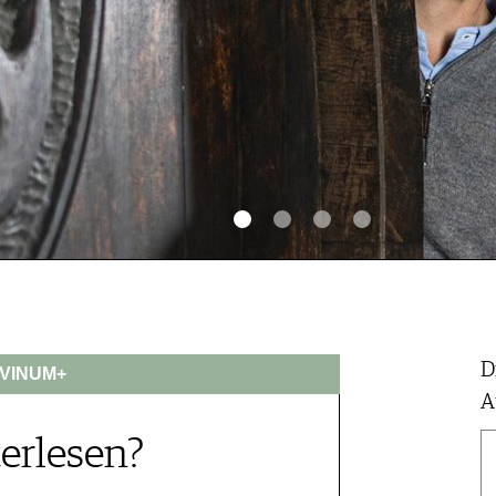
D
VINUM+
A
erlesen?