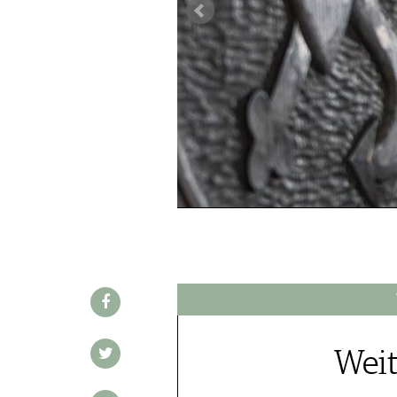
REDAKTION
JOBS
WERBUNG
PRESSE
IMPRESSUM
AGB & DATENSCHUTZ
FAQ
SCHWEIZ
|
DEUTSCHLAND
|
SUISSE ROMANDE
Weit