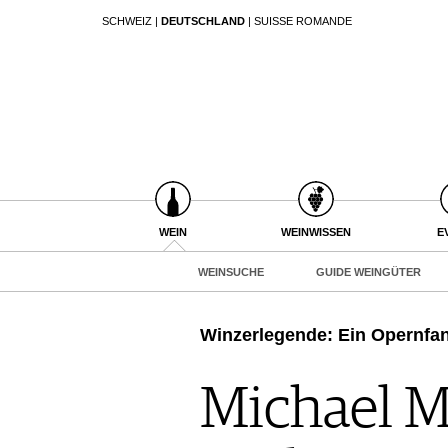
SCHWEIZ
|
DEUTSCHLAND
|
SUISSE ROMANDE
SUCHEN
WEIN
WEINSUCHE
GUIDE WEINGÜTER
WINETRADECLUB
WINZER
WEINE DES MONATS
WEIN
WEINWISSEN
E
TRINKREIFETABELLE
WEINSUCHE
GUIDE WEINGÜTER
UNIQUE WINERIES
CLUB LES DOMAINES
Winzerlegende: Ein Opernfan
WEINWISSEN
WEINREGIONEN
Michael M
EVENTS
WEINLEXIKON
EVENTKALENDER
WEINGESCHICHTE
ESSEN & TRINKEN
AWARDS