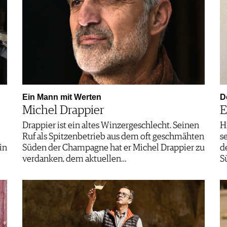
Ein Mann mit Werten
D
Michel Drappier
E
Drappier ist ein altes Winzergeschlecht. Seinen
Hi
Ruf als Spitzenbetrieb aus dem oft geschmähten
s
in
Süden der Champagne hat er Michel Drappier zu
d
verdanken, dem aktuellen…
S