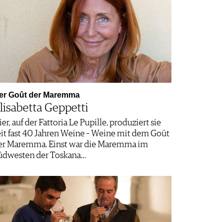
er Goût der Maremma
lisabetta Geppetti
er, auf der Fattoria Le Pupille, produziert sie
eit fast 40 Jahren Weine – Weine mit dem Goût
er Maremma. Einst war die Maremma im
üdwesten der Toskana…