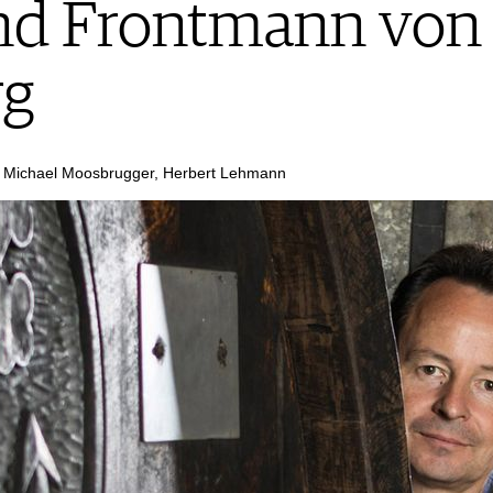
nd Frontmann von 
rg
i, Michael Moosbrugger, Herbert Lehmann