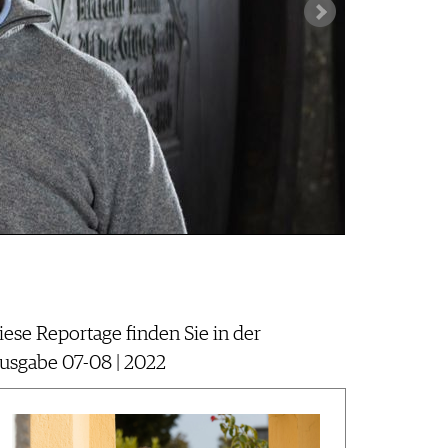
Die Zisterziens
Jesus am Kreuz 
iese Reportage finden Sie in der
usgabe 07-08 | 2022