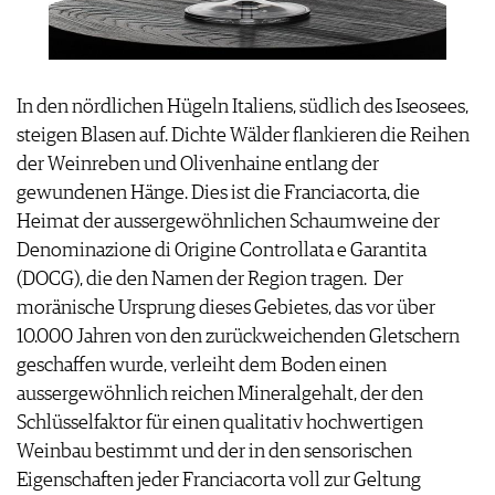
PRESSE
IMPRESSUM
AGB & DATENSCHUTZ
In den nördlichen Hügeln Italiens, südlich des Iseosees,
FAQ
steigen Blasen auf. Dichte Wälder flankieren die Reihen
der Weinreben und Olivenhaine entlang der
gewundenen Hänge. Dies ist die Franciacorta, die
Heimat der aussergewöhnlichen Schaumweine der
Denominazione di Origine Controllata e Garantita
(DOCG), die den Namen der Region tragen. Der
moränische Ursprung dieses Gebietes, das vor über
10.000 Jahren von den zurückweichenden Gletschern
geschaffen wurde, verleiht dem Boden einen
aussergewöhnlich reichen Mineralgehalt, der den
Schlüsselfaktor für einen qualitativ hochwertigen
Weinbau bestimmt und der in den sensorischen
Eigenschaften jeder Franciacorta voll zur Geltung