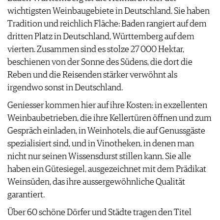
PRESSE
wichtigsten Weinbaugebiete in Deutschland. Sie haben
IMPRESSUM
Tradition und reichlich Fläche: Baden rangiert auf dem
AGB & DATENSCHUTZ
dritten Platz in Deutschland, Württemberg auf dem
FAQ
vierten. Zusammen sind es stolze 27 000 Hektar,
beschienen von der Sonne des Südens, die dort die
Reben und die Reisenden stärker verwöhnt als
irgendwo sonst in Deutschland.
Geniesser kommen hier auf ihre Kosten: in exzellenten
Weinbaubetrieben, die ihre Kellertüren öffnen und zum
Gespräch einladen, in Weinhotels, die auf Genussgäste
spezialisiert sind, und in Vinotheken, in denen man
nicht nur seinen Wissensdurst stillen kann. Sie alle
haben ein Gütesiegel, ausgezeichnet mit dem Prädikat
Weinsüden, das ihre aussergewöhnliche Qualität
garantiert.
Über 60 schöne Dörfer und Städte tragen den Titel