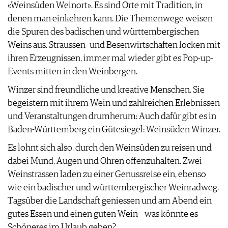
«Weinsüden Weinort». Es sind Orte mit Tradition, in
denen man einkehren kann. Die Themenwege weisen
die Spuren des badischen und württembergischen
Weins aus. Straussen- und Besenwirtschaften locken mit
ihren Erzeugnissen, immer mal wieder gibt es Pop-up-
Events mitten in den Weinbergen.
Winzer sind freundliche und kreative Menschen. Sie
begeistern mit ihrem Wein und zahlreichen Erlebnissen
und Veranstaltungen drumherum: Auch dafür gibt es in
Baden-Württemberg ein Gütesiegel: Weinsüden Winzer.
Es lohnt sich also, durch den Weinsüden zu reisen und
dabei Mund, Augen und Ohren offenzuhalten. Zwei
Weinstrassen laden zu einer Genussreise ein, ebenso
wie ein badischer und württembergischer Weinradweg.
Tagsüber die Landschaft geniessen und am Abend ein
gutes Essen und einen guten Wein – was könnte es
Schöneres im Urlaub geben?