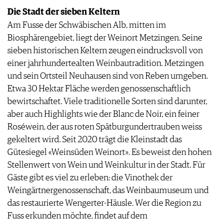
Die Stadt der sieben Keltern
Am Fusse der Schwäbischen Alb, mitten im
Biosphärengebiet, liegt der Weinort Metzingen. Seine
sieben historischen Keltern zeugen eindrucksvoll von
einer jahrhundertealten Weinbautradition. Metzingen
und sein Ortsteil Neuhausen sind von Reben umgeben.
Etwa 30 Hektar Fläche werden genossenschaftlich
bewirtschaftet. Viele traditionelle Sorten sind darunter,
aber auch Highlights wie der Blanc de Noir, ein feiner
Roséwein, der aus roten Spätburgundertrauben weiss
gekeltert wird. Seit 2020 trägt die Kleinstadt das
Gütesiegel «Weinsüden Weinort». Es beweist den hohen
Stellenwert von Wein und Weinkultur in der Stadt. Für
Gäste gibt es viel zu erleben: die Vinothek der
Weingärtnergenossenschaft, das Weinbaumuseum und
das restaurierte Wengerter-Häusle. Wer die Region zu
Fuss erkunden möchte, findet auf dem