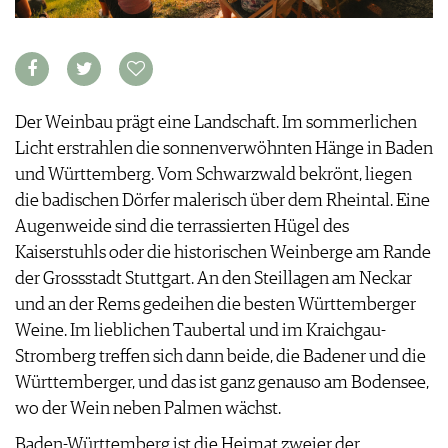
KULINARIK
MEDIATHEK
DOSSIER
REZEPTE
APPS
WINEGUIDES
HOTSPOTS
NEWS
VIDEOS
KLARTEXT
WEINREISEN
WEINWIRTSCHAFT
BILDSTRECKEN
EXTRAS
WEINSZENE
BÜCHER
ANMELDEN
Der Weinbau prägt eine Landschaft. Im sommerlichen
ABO
PORTRAITS
Licht erstrahlen die sonnenverwöhnten Hänge in Baden
AUSGABE
VINOPHILES
und Württemberg. Vom Schwarzwald bekrönt, liegen
ARCHIV
AWARDS
ARCHIV
VORTEILSWELT
die badischen Dörfer malerisch über dem Rheintal. Eine
GEWINNSPIELE
Augenweide sind die terrassierten Hügel des
VORTEILSWELT
Kaiserstuhls oder die historischen Weinberge am Rande
TRINKREIFETABELLE
der Grossstadt Stuttgart. An den Steillagen am Neckar
ABO
und an der Rems gedeihen die besten Württemberger
WEINSUCHE
Weine. Im lieblichen Taubertal und im Kraichgau-
NEWSLETTER
Stromberg treffen sich dann beide, die Badener und die
WINE TRADE CLUB
Württemberger, und das ist ganz genauso am Bodensee,
REDAKTION
wo der Wein neben Palmen wächst.
JOBS
WERBUNG
Baden-Württemberg ist die Heimat zweier der