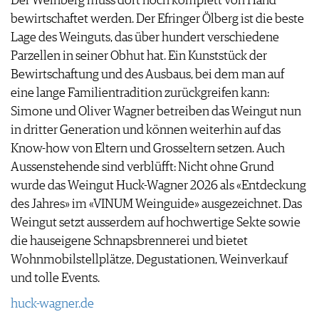
Der Weinberg muss dort noch komplett von Hand
bewirtschaftet werden. Der Efringer Ölberg ist die beste
Lage des Weinguts, das über hundert verschiedene
Parzellen in seiner Obhut hat. Ein Kunststück der
Bewirtschaftung und des Ausbaus, bei dem man auf
eine lange Familientradition zurückgreifen kann:
Simone und Oliver Wagner betreiben das Weingut nun
in dritter Generation und können weiterhin auf das
Know-how von Eltern und Grosseltern setzen. Auch
Aussen­stehende sind verblüfft: Nicht ohne Grund
wurde das Weingut Huck-Wagner 2026 als «Entdeckung
des Jahres» im «VINUM Weinguide» ausgezeichnet. Das
Weingut setzt ausserdem auf hochwertige Sekte sowie
die hauseigene Schnapsbrennerei und bietet
Wohnmobilstellplätze, Degustationen, Weinverkauf
und tolle Events.
huck-wagner.de