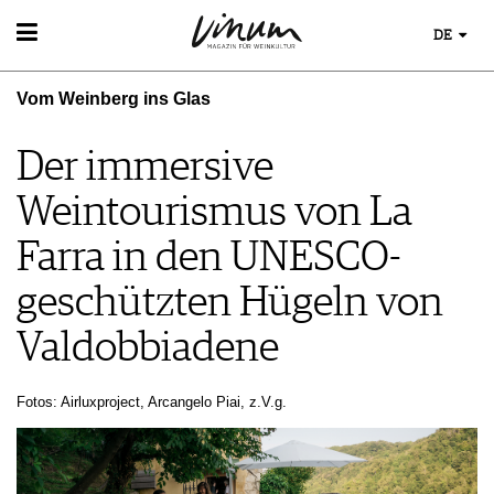
DE
WEIN
Vom Weinberg ins Glas
WEINSUCHE
WEINWISSEN
GUIDE WEINGÜTER
WEINREGIONEN
Der immersive
WINETRADECLUB
WEINLEXIKON
WINZER
Weintourismus von La
WEINGESCHICHTE
WEINE DES MONATS
WEINLAGERUNG
TRINKREIFETABELLE
Farra in den UNESCO-
INFOGRAFIKEN
UNIQUE WINERIES
geschützten Hügeln von
TIPPS & TRICKS
CLUB LES DOMAINES
NEWS
Valdobbiadene
EVENTS
EVENTKALENDER
Fotos: Airluxproject, Arcangelo Piai, z.V.g.
ESSEN & TRINKEN
AWARDS
FOOD PAIRING TIPPS
EVENT-BILDER
MAGAZIN
FOOD PAIRING TABELLE
REPORTAGEN