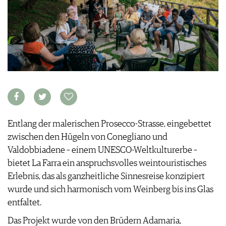
KULINARIK
MEDIATHEK
DOSSIER
REZEPTE
APPS
WINEGUIDES
HOTSPOTS
NEWS
VIDEOS
KLARTEXT
WEINREISEN
WEINWIRTSCHAFT
BILDSTRECKEN
EXTRAS
WEINSZENE
BÜCHER
ANMELDEN
ABO
PORTRAITS
AUSGABE
VINOPHILES
ARCHIV
AWARDS
ARCHIV
VORTEILSWELT
GEWINNSPIELE
VORTEILSWELT
Entlang der malerischen Prosecco-Strasse, eingebettet
TRINKREIFETABELLE
zwischen den Hügeln von Conegliano und
ABO
Valdobbiadene – einem UNESCO-Weltkulturerbe –
WEINSUCHE
bietet La Farra ein anspruchsvolles weintouristisches
NEWSLETTER
Erlebnis, das als ganzheitliche Sinnesreise konzipiert
WINE TRADE CLUB
wurde und sich harmonisch vom Weinberg bis ins Glas
REDAKTION
entfaltet.
JOBS
Das Projekt wurde von den Brüdern Adamaria,
WERBUNG