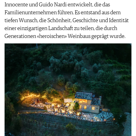
Innocente und Guido Nardi entwickelt, die das
PRESSE
Familienunternehmen führen. Es entstand aus dem
IMPRESSUM
tiefen Wunsch, die Schönheit, Geschichte und Identität
AGB & DATENSCHUTZ
einer einzigartigen Landschaft zu teilen, die durch
FAQ
Generationen «heroischen» Weinbaus geprägt wurde.