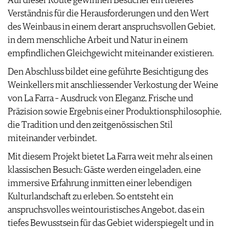
Auf dieser Route gewinnen Besucher ein tieferes
Verständnis für die Herausforderungen und den Wert
des Weinbaus in einem derart anspruchsvollen Gebiet,
in dem menschliche Arbeit und Natur in einem
empfindlichen Gleichgewicht miteinander existieren.
Den Abschluss bildet eine geführte Besichtigung des
Weinkellers mit anschliessender Verkostung der Weine
von La Farra – Ausdruck von Eleganz, Frische und
Präzision sowie Ergebnis einer Produktionsphilosophie,
die Tradition und den zeitgenössischen Stil
miteinander verbindet.
Mit diesem Projekt bietet La Farra weit mehr als einen
klassischen Besuch: Gäste werden eingeladen, eine
immersive Erfahrung inmitten einer lebendigen
Kulturlandschaft zu erleben. So entsteht ein
anspruchsvolles weintouristisches Angebot, das ein
tiefes Bewusstsein für das Gebiet widerspiegelt und in