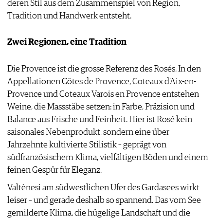
deren Stil aus dem Zusammenspiel von Region,
PRESSE
Tradition und Handwerk entsteht.
IMPRESSUM
AGB & DATENSCHUTZ
Zwei Regionen, eine Tradition
FAQ
Die Provence ist die grosse Referenz des Rosés. In den
Appellationen Côtes de ­Provence, Coteaux d’Aix-en-
Provence und Coteaux Varois en Provence entstehen
Weine, die Massstäbe setzen: in Farbe, Präzision und
Balance aus Frische und Feinheit. Hier ist Rosé kein
saisonales Nebenprodukt, sondern eine über
Jahrzehnte kultivierte Stilistik – geprägt von
südfranzösischem Klima, vielfältigen Böden und einem
feinen Gespür für Eleganz.
Valtènesi am südwestlichen Ufer des Gardasees wirkt
leiser – und gerade deshalb so spannend. Das vom See
gemilderte Klima, die hügelige Landschaft und die