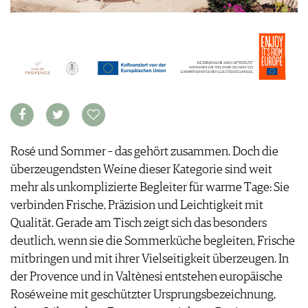
KULINARIK
MEDIATHEK
DOSSIER
REZEPTE
APPS
WINEGUIDES
HOTSPOTS
NEWS
VIDEOS
KLARTEXT
WEINREISEN
WEINWIRTSCHAFT
BILDSTRECKEN
EXTRAS
WEINSZENE
BÜCHER
ANMELDEN
ABO
PORTRAITS
AUSGABE
VINOPHILES
ARCHIV
AWARDS
ARCHIV
VORTEILSWELT
GEWINNSPIELE
Rosé und Sommer – das gehört zusammen. Doch die
VORTEILSWELT
überzeugendsten Weine dieser Kategorie sind weit
TRINKREIFETABELLE
mehr als unkomplizierte Begleiter für warme Tage: Sie
ABO
verbinden Frische, Präzision und Leichtigkeit mit
WEINSUCHE
Qualität. Gerade am Tisch zeigt sich das besonders
NEWSLETTER
deutlich, wenn sie die Sommerküche begleiten, ­Frische
WINE TRADE CLUB
mitbringen und mit ihrer Vielseitigkeit überzeugen. In
REDAKTION
der Provence und in Valtènesi entstehen europäische
JOBS
Roséweine mit geschützter Ursprungsbezeichnung,
WERBUNG