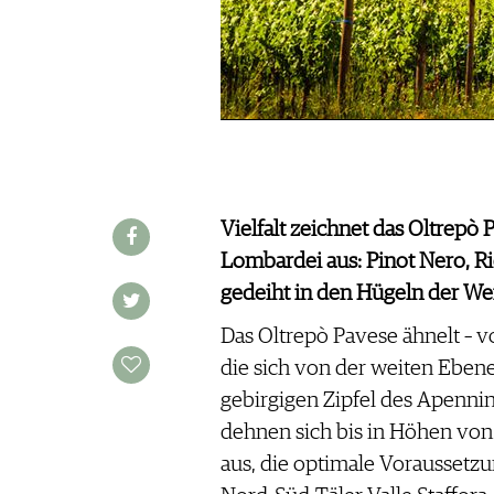
REDAKTION
JOBS
WERBUNG
PRESSE
IMPRESSUM
AGB & DATENSCHUTZ
FAQ
Vielfalt zeichnet das Oltrepò 
Lombardei aus: Pinot Nero, Ri
SCHWEIZ
|
gedeiht in den Hügeln der Wei
DEUTSCHLAND
|
SUISSE ROMANDE
Das Oltrepò Pavese ähnelt – v
die sich von der weiten Ebene
gebirgigen Zipfel des Apenni
dehnen sich bis in Höhen vo
aus, die optimale Voraussetz