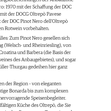
ro: 1970 mit der Schaffung der DOC
 mit der DOCG Oltrepò Pavese
 der DOC Pinot Nero dell’Oltrepò
len Rotwein vorbehalten.
alles: Zum Pinot Nero gesellen sich
ng (Welsch- und Rheinriesling), von
roatina und Barbera (die Basis der
weines des Anbaugebietes), und sogar
üller-Thurgau gedeihen hier ganz
nen der Region – von eleganten
tige Bonarda bis zum komplexen
 hervorragende Speisenbegleiter.
elfältigen Küche des Oltrepò, die Sie