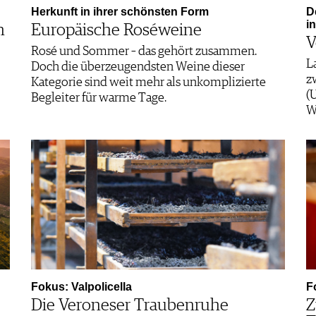
Herkunft in ihrer schönsten Form
D
i
n
Europäische Roséweine
V
Rosé und Sommer – das gehört zusammen.
L
Doch die überzeugendsten Weine dieser
z
Kategorie sind weit mehr als unkomplizierte
(
Begleiter für warme Tage.
W
Fokus: Valpolicella
F
Die Veroneser Traubenruhe
Z