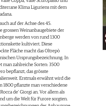
, Valle Coppa, Valle Scuropasso und
diterrane Klima Liguriens mit dem
Padana.
 auch auf der Achse des 45.
lle grossen Weinanbaugebiete der
einberge werden von rund 1300
onskette kultiviert. Diese
ckte Fläche macht das Oltrepò
ienischen Ursprungsbezeichnung. In
t man zahlreiche Sorten: 3500
ero bepflanzt, das grösste
alienweit. Erstmals erwähnt wird die
um 1800 pflanzte man verschiedene
occa de’ Giorgi an. Vor allem als
nd um die Welt für Furore sorgten.
prungsbezeichnungen der Anbauzone