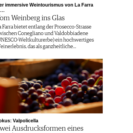
er immersive Weintourismus von La Farra
n…
om Weinberg ins Glas
a Farra bietet entlang der Prosecco-Strasse
wischen Conegliano und Valdobbiadene
UNESCO-Weltkulturerbe) ein hochwertiges
einerlebnis, das als ganzheitliche…
okus: Valpolicella
wei Ausdrucksformen eines