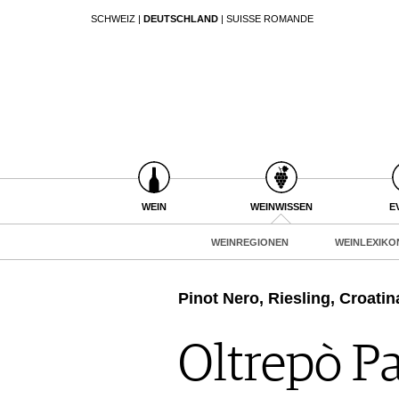
SCHWEIZ
|
DEUTSCHLAND
|
SUISSE ROMANDE
SUCHEN
WEIN
WEINSUCHE
WEINWISSEN
GUIDE WEINGÜTER
WEINREGIONEN
WINETRADECLUB
WEINLEXIKON
WINZER
WEINGESCHICHTE
WEINE DES MONATS
WEIN
WEINWISSEN
E
WEINLAGERUNG
TRINKREIFETABELLE
INFOGRAFIKEN
WEINREGIONEN
WEINLEXIKO
UNIQUE WINERIES
TIPPS & TRICKS
CLUB LES DOMAINES
NEWS
Pinot Nero, Riesling, Croati
EVENTS
Oltrepò Pa
EVENTKALENDER
ESSEN & TRINKEN
AWARDS
FOOD PAIRING TIPPS
EVENT-BILDER