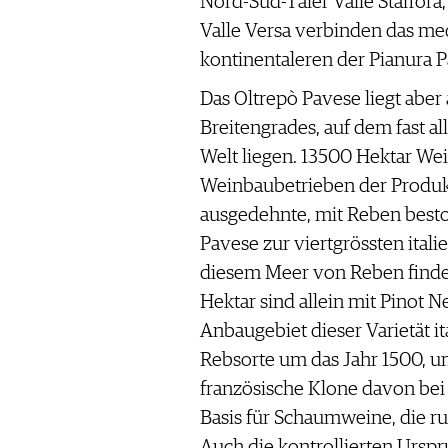
Nord-Süd-Täler Valle Staffora
Valle Versa verbinden das me
kontinentaleren der Pianura 
Das Oltrepò Pavese liegt aber
Breitengrades, auf dem fast a
Welt liegen. 13500 Hektar W
Weinbaubetrieben der Produkti
ausgedehnte, mit Reben besto
Pavese zur viertgrössten ital
diesem Meer von Reben finde
Hektar sind allein mit Pinot N
Anbaugebiet dieser Varietät it
Rebsorte um das Jahr 1500, 
französische Klone davon bei R
Basis für Schaumweine, die ru
Auch die kontrollierten Urs