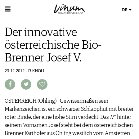
DE
WEIN
Der innovative
WEINSUCHE
WEINWISSEN
GUIDE WEINGÜTER
österreichische Bio-
WEINREGIONEN
WINETRADECLUB
EVENTS
WEINLEXIKON
WINZER
Brenner Josef V.
EVENTKALENDER
WEINGESCHICHTE
WEINE DES MONATS
ESSEN & TRINKEN
AWARDS
WEINLAGERUNG
TRINKREIFETABELLE
FOOD PAIRING TIPPS
23.12.2012 - R.KNOLL
EVENT-BILDER
INFOGRAFIKEN
MAGAZIN
UNIQUE WINERIES
FOOD PAIRING TABELLE
TIPPS & TRICKS
CLUB LES DOMAINES
REPORTAGEN
KULINARIK
MEDIATHEK
NEWS
DOSSIER
REZEPTE
APPS
WINEGUIDES
ÖSTERREICH (Öhling) - Gewissermaßen sein
HOTSPOTS
NEWS
VIDEOS
KLARTEXT
Markenzeichen ist ein schwarzer Schlapphut mit breiter,
WEINREISEN
WEINWIRTSCHAFT
BILDSTRECKEN
EXTRAS
roter Binde, der eine hohe Stirn verdeckt. Das „V“ hinter
WEINSZENE
BÜCHER
ABO
seinem Vornamen Josef steht bei dem österreichischen
PORTRAITS
AUSGABE
Brenner Farthofer aus Öhling westlich vom Amstetten
VINOPHILES
ARCHIV