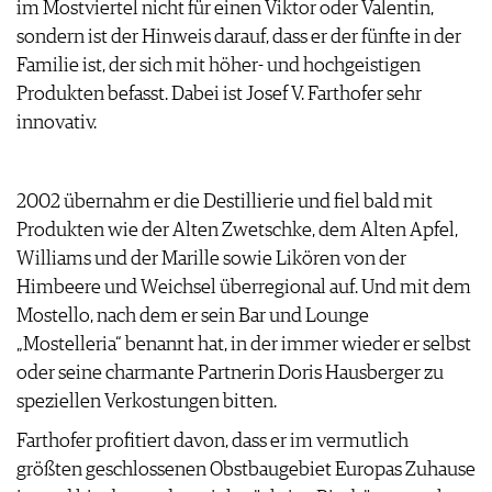
im Mostviertel nicht für einen Viktor oder Valentin,
ARCHIV
VORTEILSWELT
sondern ist der Hinweis darauf, dass er der fünfte in der
Familie ist, der sich mit höher- und hochgeistigen
ANMELDEN
Produkten befasst. Dabei ist Josef V. Farthofer sehr
innovativ.
AWARDS
GEWINNSPIELE
VORTEILSWELT
2002 übernahm er die Destillierie und fiel bald mit
TRINKREIFETABELLE
Produkten wie der Alten Zwetschke, dem Alten Apfel,
ABO
Williams und der Marille sowie Likören von der
WEINSUCHE
Himbeere und Weichsel überregional auf. Und mit dem
NEWSLETTER
Mostello, nach dem er sein Bar und Lounge
WINE TRADE CLUB
„Mostelleria“ benannt hat, in der immer wieder er selbst
REDAKTION
oder seine charmante Partnerin Doris Hausberger zu
JOBS
speziellen Verkostungen bitten.
WERBUNG
Farthofer profitiert davon, dass er im vermutlich
PRESSE
größten geschlossenen Obstbaugebiet Europas Zuhause
IMPRESSUM