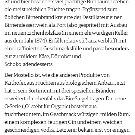
ist und hier besonders viel prächtige Birnbäume stehen,
AGB & DATENSCHUTZ
die meist reichlich Früchte tragen. Ergänzend zum
FAQ
üblichen Birnenbrand kreierte der Destillateur einen
Birnendessertwein a’la Port (also gespritet) mit Ausbau
im neuen Eichenholzfass (in einem ehrwürdigen Keller
aus dem Jahr 1874). Er fällt relativ süß aus, verblüfft mit
einer raffinierten Geschmacksfülle und passt besonders
gut zu mildem Käse, Dörrobst und
Schokoladendesserts.
Der Mostello ist, wie die anderen Produkte von
Farthofer, aus Früchten aus biologischem Anbau. Jetzt
hat er sein Sortiment mit drei speziellen Bränden
erweitert, die ebenfalls das Bio-Siegel tragen. Die neue
O-Serie („O“ steht für Organic) besteht aus
fruchtbetontem, im Geschmack würzigen, milden Rum,
einem komplexen, feurigen Gin und einem weichen,
geschmeidigen Vodka. Letzterer bekam erst vor einigen