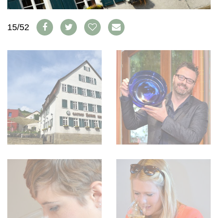
WEINSZENE
BÜCHER
ANMELDEN
ABO
PORTRAITS
AUSGABE
15/52
VINOPHILES
ARCHIV
AWARDS
ARCHIV
VORTEILSWELT
GEWINNSPIELE
VORTEILSWELT
TRINKREIFETABELLE
ABO
WEINSUCHE
NEWSLETTER
WINE TRADE CLUB
REDAKTION
JOBS
WERBUNG
PRESSE
IMPRESSUM
AGB & DATENSCHUTZ
FAQ