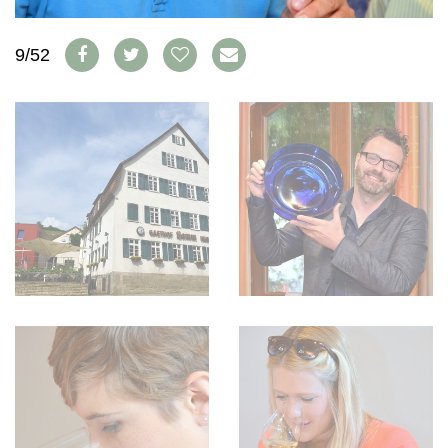
WEINSZENE
BÜCHER
ANMELDEN
ABO
PORTRAITS
AUSGABE
9/52
VINOPHILES
ARCHIV
AWARDS
ARCHIV
VORTEILSWELT
GEWINNSPIELE
VORTEILSWELT
TRINKREIFETABELLE
ABO
WEINSUCHE
NEWSLETTER
WINE TRADE CLUB
REDAKTION
JOBS
WERBUNG
PRESSE
IMPRESSUM
AGB & DATENSCHUTZ
FAQ