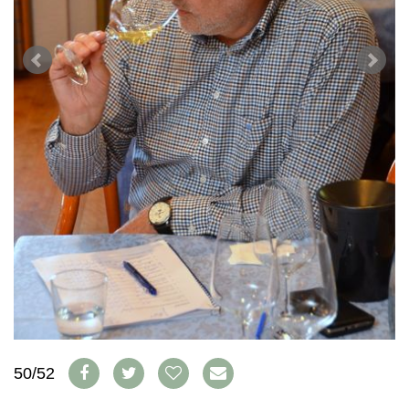
WEINSZENE
BÜCHER
ANMELDEN
ABO
PORTRAITS
AUSGABE
VINOPHILES
ARCHIV
AWARDS
ARCHIV
VORTEILSWELT
GEWINNSPIELE
VORTEILSWELT
TRINKREIFETABELLE
ABO
WEINSUCHE
NEWSLETTER
WINE TRADE CLUB
REDAKTION
JOBS
WERBUNG
PRESSE
IMPRESSUM
50/52
AGB & DATENSCHUTZ
FAQ