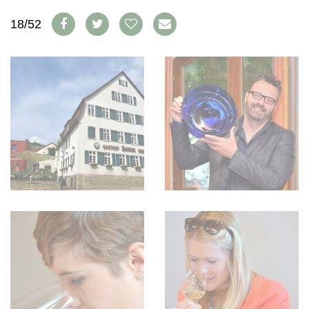
WEINSZENE
BÜCHER
ANMELDEN
ABO
18/52
PORTRAITS
AUSGABE
VINOPHILES
ARCHIV
AWARDS
ARCHIV
VORTEILSWELT
GEWINNSPIELE
VORTEILSWELT
TRINKREIFETABELLE
ABO
WEINSUCHE
NEWSLETTER
WINE TRADE CLUB
REDAKTION
JOBS
WERBUNG
PRESSE
IMPRESSUM
AGB & DATENSCHUTZ
FAQ