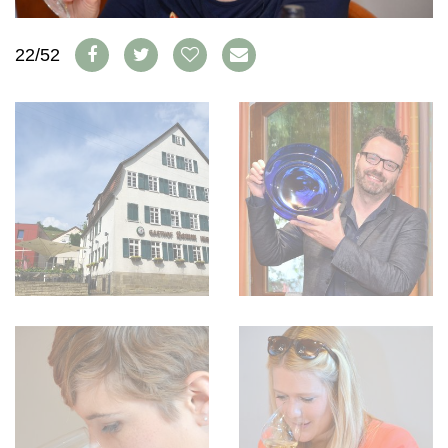
WEINSZENE
BÜCHER
ANMELDEN
ABO
PORTRAITS
AUSGABE
22/52
VINOPHILES
ARCHIV
AWARDS
ARCHIV
VORTEILSWELT
GEWINNSPIELE
VORTEILSWELT
TRINKREIFETABELLE
ABO
WEINSUCHE
NEWSLETTER
WINE TRADE CLUB
REDAKTION
JOBS
WERBUNG
PRESSE
IMPRESSUM
AGB & DATENSCHUTZ
FAQ