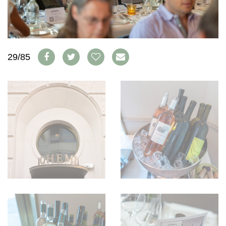
WEINSZENE
BÜCHER
ANMELDEN
ABO
PORTRAITS
AUSGABE
VINOPHILES
ARCHIV
AWARDS
ARCHIV
VORTEILSWELT
GEWINNSPIELE
29/85
VORTEILSWELT
TRINKREIFETABELLE
ABO
WEINSUCHE
NEWSLETTER
WINE TRADE CLUB
REDAKTION
JOBS
WERBUNG
PRESSE
IMPRESSUM
AGB & DATENSCHUTZ
FAQ