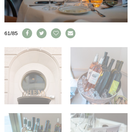
WEINSZENE
BÜCHER
ANMELDEN
ABO
PORTRAITS
AUSGABE
VINOPHILES
ARCHIV
AWARDS
ARCHIV
VORTEILSWELT
GEWINNSPIELE
61/85
VORTEILSWELT
TRINKREIFETABELLE
ABO
WEINSUCHE
NEWSLETTER
WINE TRADE CLUB
REDAKTION
JOBS
WERBUNG
PRESSE
IMPRESSUM
AGB & DATENSCHUTZ
FAQ