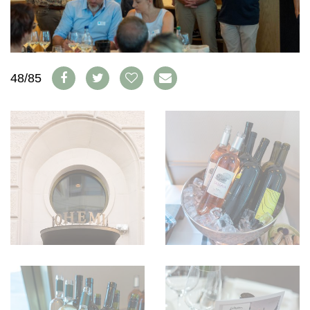
WEINSZENE
BÜCHER
ANMELDEN
ABO
PORTRAITS
AUSGABE
VINOPHILES
ARCHIV
AWARDS
ARCHIV
VORTEILSWELT
GEWINNSPIELE
48/85
VORTEILSWELT
TRINKREIFETABELLE
ABO
WEINSUCHE
NEWSLETTER
WINE TRADE CLUB
REDAKTION
JOBS
WERBUNG
PRESSE
IMPRESSUM
AGB & DATENSCHUTZ
FAQ