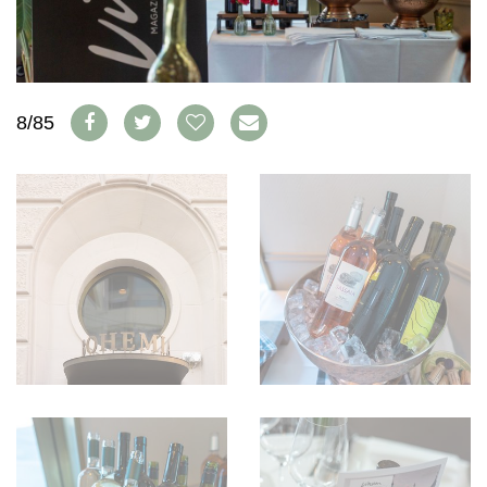
WEINSZENE
BÜCHER
ANMELDEN
ABO
PORTRAITS
AUSGABE
VINOPHILES
ARCHIV
AWARDS
ARCHIV
VORTEILSWELT
GEWINNSPIELE
8/85
VORTEILSWELT
TRINKREIFETABELLE
ABO
WEINSUCHE
NEWSLETTER
WINE TRADE CLUB
REDAKTION
JOBS
WERBUNG
PRESSE
IMPRESSUM
AGB & DATENSCHUTZ
FAQ