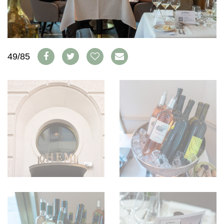
WEINSZENE
BÜCHER
ANMELDEN
ABO
PORTRAITS
AUSGABE
VINOPHILES
ARCHIV
AWARDS
ARCHIV
VORTEILSWELT
GEWINNSPIELE
49/85
VORTEILSWELT
TRINKREIFETABELLE
ABO
WEINSUCHE
NEWSLETTER
WINE TRADE CLUB
REDAKTION
JOBS
WERBUNG
PRESSE
IMPRESSUM
AGB & DATENSCHUTZ
FAQ