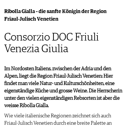
WEINSZENE
BÜCHER
ANMELDEN
ABO
PORTRAITS
Ribolla Gialla – die sanfte Königin der Region
AUSGABE
VINOPHILES
Friaul-Julisch Venetien
ARCHIV
AWARDS
ARCHIV
VORTEILSWELT
GEWINNSPIELE
Consorzio DOC Friuli
VORTEILSWELT
TRINKREIFETABELLE
Venezia Giulia
ABO
WEINSUCHE
NEWSLETTER
Im Nordosten Italiens, zwischen der Adria und den
WINE TRADE CLUB
Alpen, liegt die Region Friaul-Julisch Venetien: Hier
REDAKTION
findet man viele Natur- und Kulturschönheiten, eine
JOBS
eigenständige Küche und grosse Weine. Die Herrscherin
WERBUNG
unter den vielen eigenständigen Rebsorten ist aber die
PRESSE
weisse Ribolla Gialla.
IMPRESSUM
Wie viele italienische Regionen zeichnet sich auch
AGB & DATENSCHUTZ
Friaul-Julisch Venetien durch eine breite Palette an
FAQ