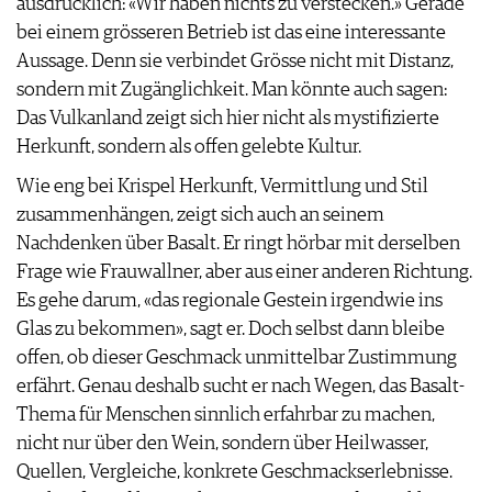
ausdrücklich: «Wir haben nichts zu verstecken.» Gerade
bei einem grösseren Betrieb ist das eine interessante
Aussage. Denn sie verbindet Grösse nicht mit Distanz,
sondern mit Zugänglichkeit. Man könnte auch sagen:
Das Vulkanland zeigt sich hier nicht als mystifizierte
Herkunft, sondern als offen gelebte Kultur.
Wie eng bei Krispel Herkunft, Vermittlung und Stil
zusammenhängen, zeigt sich auch an seinem
Nachdenken über Basalt. Er ringt hörbar mit derselben
Frage wie Frauwallner, aber aus einer anderen Richtung.
Es gehe darum, «das regionale Gestein irgendwie ins
Glas zu bekommen», sagt er. Doch selbst dann bleibe
offen, ob dieser Geschmack unmittelbar Zustimmung
erfährt. Genau deshalb sucht er nach Wegen, das Basalt-
Thema für Menschen sinnlich erfahrbar zu machen,
nicht nur über den Wein, sondern über Heilwasser,
Quellen, Vergleiche, konkrete Geschmackserlebnisse.