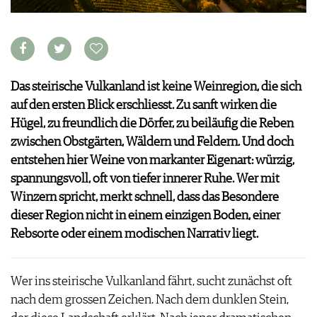
VORTEILSWELT
MEDIATHEK
APPS
NEWS
VIDEOS
Das steirische Vulkanland ist keine Weinregion, die sich
WEINWIRTSCHAFT
BILDSTRECKEN
auf den ersten Blick erschliesst. Zu sanft wirken die
WEINSZENE
BÜCHER
ANMELDEN
Hügel, zu freundlich die Dörfer, zu beiläufig die Reben
PORTRAITS
zwischen Obstgärten, Wäldern und Feldern. Und doch
VINOPHILES
entstehen hier Weine von markanter Eigenart: würzig,
AWARDS
ARCHIV
spannungsvoll, oft von tiefer innerer Ruhe. Wer mit
GEWINNSPIELE
Winzern spricht, merkt schnell, dass das Besondere
VORTEILSWELT
dieser Region nicht in einem einzigen Boden, einer
TRINKREIFETABELLE
Rebsorte oder einem modischen Narrativ liegt.
ABO
WEINSUCHE
NEWSLETTER
Wer ins steirische Vulkanland fährt, sucht zunächst oft
WINE TRADE CLUB
nach dem grossen Zeichen. Nach dem dunklen Stein,
REDAKTION