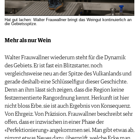
Hat gut lachen: Walter Frauwallner bringt das Weingut kontinuierlich an
die Gebietsspitze.
Mehr als nur Wein
Walter Frauwallner wiederum steht für die Dynamik
des Gebiets. Er ist fast ein Blitzstarter, noch
vergleichsweise neu an der Spitze des Vulkanlands und
gerade deshalb eine Schlüsselfigur dieser Geschichte.
Denn an ihm lässt sich zeigen, dass die Region keine
festzementierte Rangordnung kennt. Herkunft ist hier
nicht bloss Erbe, sie ist auch Ergebnis von Konsequenz.
Von Ehrgeiz. Von Präzision. Frauwallner beschreibt sehr
offen, dass er inzwischen in einer Phase der
«Perfektionierung» angekommen sei. Man gibt etwas ab,
nimmt etwas Neues dazu, überprüft, welche Ecke man