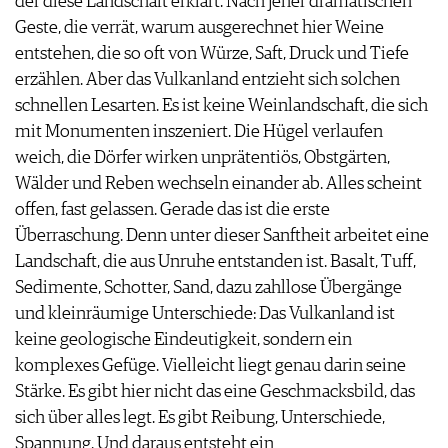
der diese Landschaft erklärt. Nach jener dramatischen
JOBS
Geste, die verrät, warum ausgerechnet hier Weine
WERBUNG
entstehen, die so oft von Würze, Saft, Druck und Tiefe
PRESSE
erzählen. Aber das Vulkanland entzieht sich solchen
IMPRESSUM
schnellen Lesarten. Es ist keine Weinlandschaft, die sich
AGB & DATENSCHUTZ
mit Monumenten inszeniert. Die Hügel verlaufen
FAQ
weich, die Dörfer wirken unprätentiös, Obstgärten,
Wälder und Reben wechseln einander ab. Alles scheint
offen, fast gelassen. Gerade das ist die erste
Überraschung. Denn unter dieser Sanftheit arbeitet eine
Landschaft, die aus Unruhe entstanden ist. Basalt, Tuff,
Sedimente, Schotter, Sand, dazu zahllose Übergänge
und kleinräumige Unterschiede: Das Vulkanland ist
keine geologische Eindeutigkeit, sondern ein
komplexes Gefüge. Vielleicht liegt genau darin seine
Stärke. Es gibt hier nicht das eine Geschmacksbild, das
sich über alles legt. Es gibt Reibung, Unterschiede,
Spannung. Und daraus entsteht ein