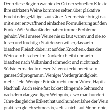
Denn diese Region war nie der Ort der schnellen Effekte.
Ihre stärksten Weine kommen selten über plakative
Frucht oder gefällige Lautstärke. Neumeister bringt das
mit einer entwaffnend einfachen Formulierung auf den
Punkt: «Wir Vulkanländer haben immer Probleme
gehabt. Weil unsere Weine nie so laut waren und nie so
frisch und fruchtig.» Stattdessen will er, dass «ein
bisschen Fleisch dabei ist auf den Knochen», dass der
Wein «ein bisschen im Dunkeln» bleibt und «ein
bisschen nach Vulkanland schmeckt und nicht nach
Südsteiermark». In diesen Sätzen steckt bereits ein
ganzes Stilprogramm. Weniger Vordergründigkeit,
mehr Tiefe. Weniger Primärfrucht, mehr Würze, Haptik,
Nachhall. Auch seine fast kokett klingende Sehnsucht
nach dem «langweiligen Weingut», «…wo man hundert
Jahre das gleiche Etikett hat und hundert Jahre der Wein
praktisch gleich schmeckt», zielt ja nicht auf Monotonie,